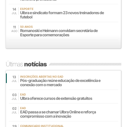
14
ESPORTE
Ulbra e sindicato formam 23 novos treinadores de
JUL
futebol
11
50 ANOS
Romanoski e Heimann convidam secretária de
AGO
Esporte para comemorações
Últimas
notícias
13
INSCRIÇÕES ABERTAS NO EAD
Pós-graduação reúne educação de excelência e
JUL
conexão com o mercado
03
EAD
Ulbra oferece cursos de extensão gratuitos
JUL
02
EAD
EAD passa a se chamar Ulbra Online e reforça
JUL
compromisso com a inovação
29
COMUNICADO INSTITUCIONAL