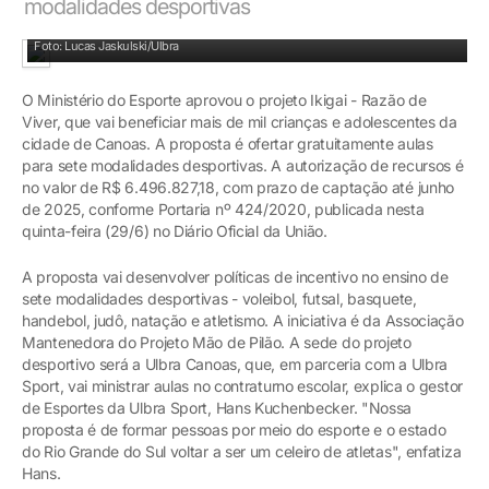
modalidades desportivas
Ulbra Sport: Gilson Mão de Pilão e Hans Kuchenbecker.
Foto: Lucas Jaskulski/Ulbra
O Ministério do Esporte aprovou o projeto Ikigai - Razão de
Viver, que vai beneficiar mais de mil crianças e adolescentes da
cidade de Canoas. A proposta é ofertar gratuitamente aulas
para sete modalidades desportivas. A autorização de recursos é
no valor de R$ 6.496.827,18, com prazo de captação até junho
de 2025, conforme Portaria nº 424/2020, publicada nesta
quinta-feira (29/6) no Diário Oficial da União.
A proposta vai desenvolver políticas de incentivo no ensino de
sete modalidades desportivas - voleibol, futsal, basquete,
handebol, judô, natação e atletismo. A iniciativa é da Associação
Mantenedora do Projeto Mão de Pilão. A sede do projeto
desportivo será a Ulbra Canoas, que, em parceria com a Ulbra
Sport, vai ministrar aulas no contraturno escolar, explica o gestor
de Esportes da Ulbra Sport, Hans Kuchenbecker. "Nossa
proposta é de formar pessoas por meio do esporte e o estado
do Rio Grande do Sul voltar a ser um celeiro de atletas", enfatiza
Hans.