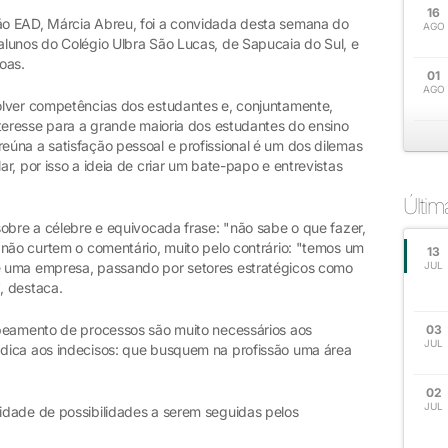
16
o EAD, Márcia Abreu, foi a convidada desta semana do
AGO
lunos do Colégio Ulbra São Lucas, de Sapucaia do Sul, e
oas.
01
AGO
olver competências dos estudantes e, conjuntamente,
nteresse para a grande maioria dos estudantes do ensino
úna a satisfação pessoal e profissional é um dos dilemas
r, por isso a ideia de criar um bate-papo e entrevistas
Últi
obre a célebre e equivocada frase: "não sabe o que fazer,
 não curtem o comentário, muito pelo contrário: "temos um
13
e uma empresa, passando por setores estratégicos como
JUL
, destaca.
apeamento de processos são muito necessários aos
03
JUL
dica aos indecisos: que busquem na profissão uma área
02
JUL
idade de possibilidades a serem seguidas pelos