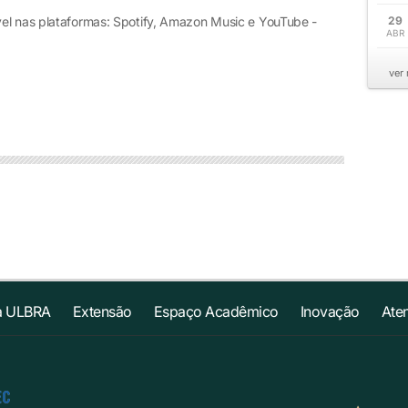
el nas plataformas: Spotify, Amazon Music e YouTube -
29
ABR
ver
a ULBRA
Extensão
Espaço Acadêmico
Inovação
Ate