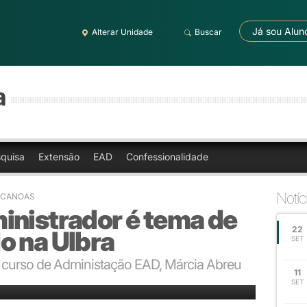
Já sou Alun
Alterar Unidade
Buscar
a
quisa
Extensão
EAD
Confessionalidade
Notíc
 CANOAS
inistrador é tema de
22
o na Ulbra
SET
do curso de Administação EAD, Márcia Abreu
11
ido pelos alunos do Colégio Ulbra São Lucas
SET