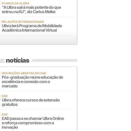
51 ANOS DA ULBRA
"A Ulbra sairá mais potente do que
entrou na RJ", diz Carlos Melke
RELAÇÕES INTERNACIONAIS
Ulbra terá Programa de Mobilidade
Acadêmica Internacional Virtual
mas
notícias
INSCRIÇÕES ABERTAS NO EAD
Pós-graduação reúne educação de
excelência e conexão com o
mercado
EAD
Ulbra oferece cursos de extensão
gratuitos
EAD
EAD passa a se chamar Ulbra Online
e reforça compromisso com a
inovação