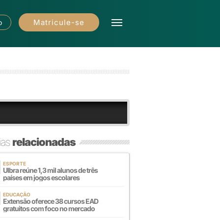
Matricule-se
o
ias
relacionadas
ESPORTE
Ulbra reúne 1,3 mil alunos de três
países em jogos escolares
EDUCAÇÃO
Extensão oferece 38 cursos EAD
gratuitos com foco no mercado