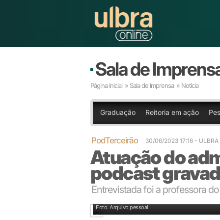
Sala de Imprens
Página Inicial
»
Sala de Imprensa
» Notícia
Graduação
Reitoria em ação
Pes
PodTerceirão
30/06/2023 17:16
- ULBRA
Atuação do adm
podcast gravad
Entrevistada foi a professora 
Professor Márcia foi a convidada do projeto conduz
Foto: Arquivo pessoal