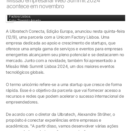
Missão empresarial Web Summit 2024
acontece em novembro
A Ulbratech Conecta, Edição Europa, anunciou uma parceria com a Unicorn
Factory Lisboa.
Foto: Thamiriz Amado
A Ulbratech Conecta, Edição Europa, anunciou nesta quinta-feira
(12/9), uma parceria com a Unicorn Factory Lisboa. Uma
empresa dedicada ao apoio e crescimento de startups, que
oferece uma ampla gama de serviços e eventos para empresas
emergentes alcançarem seu pleno potencial e se destacarem no
mercado. Junto com a novidade, também foi apresentado a
Missão Web Summit Lisboa 2024, um dos maiores eventos
tecnológicos globais.
O termo unicórnio refere-se a uma startup que cresce de forma
rápida. Esse é o objetivo da parceria que vai fornecer acesso a
recursos e redes que podem acelerar o sucesso internacional de
empreendedores.
De acordo com o diretor da Ulbratech, Alexandre Ströher, o
propósito é conectar experiências entre empresas e
acadêmicos. "A partir disso, vamos desenvolver várias ações