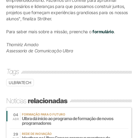
empreendedorismo. Fazemos um convite para aproximar
empresários e lideranças para que possamos construir juntos,
projetos que forneçam experiências grandiosas para os nossos
alunos", finaliza Ströher.
Para saber mais sobre a missão, preencha o
formulário
.
Thamiriz Amado
Assessoria de Comunicação Ulbra
Tags
ULBRATECH
Notícias
relacionadas
04
FORMAÇÃO PARA O FUTURO
Ulbra dá início ao programa de formação de novos
ABR
programadores
29
REDE DE INOVAÇÃO
Ideathon na Ulbra Canoas promove maratona de