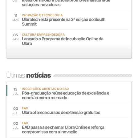
OUT
soluções inovadoras
11
INOVAÇÃO E TECNOLOGIA
Ulbratech está presente na 3ª edição do South
MAR
Summit
05
CULTURA EMPREENDEDORA
Lançado o Programa de Incubação Online da
JAN
Ulbra
Últimas
notícias
13
INSCRIÇÕES ABERTAS NO EAD
Pós-graduação reúne educação de excelência e
JUL
conexão com o mercado
03
EAD
Ulbra oferece cursos de extensão gratuitos
JUL
02
EAD
EAD passa a se chamar Ulbra Online e reforça
JUL
compromisso com a inovação