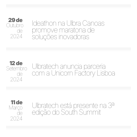
29 de
Ideathon na Ulbra Canoas
Outubro
promove maratona de
de
soluções inovadoras
2024
12 de
Ulbratech anuncia parceria
Setembro
com a Unicorn Factory Lisboa
de
2024
11 de
Ulbratech está presente na 3ª
Março
edição do South Summit
de
2024