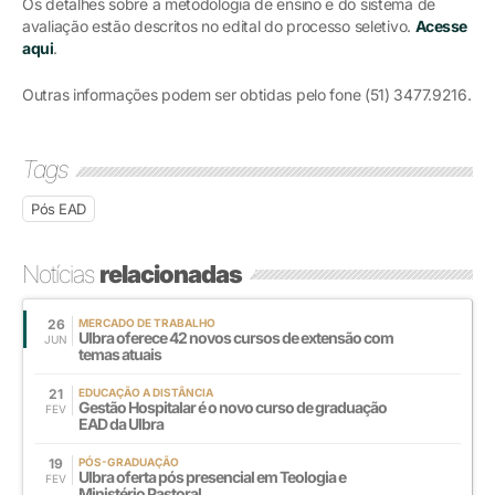
Os detalhes sobre a metodologia de ensino e do sistema de
avaliação estão descritos no edital do processo seletivo.
Acesse
aqui
.
Outras informações podem ser obtidas pelo fone (51) 3477.9216.
Tags
Pós EAD
Notícias
relacionadas
26
MERCADO DE TRABALHO
Ulbra oferece 42 novos cursos de extensão com
JUN
temas atuais
21
EDUCAÇÃO A DISTÂNCIA
Gestão Hospitalar é o novo curso de graduação
FEV
EAD da Ulbra
19
PÓS-GRADUAÇÃO
Ulbra oferta pós presencial em Teologia e
FEV
Ministério Pastoral