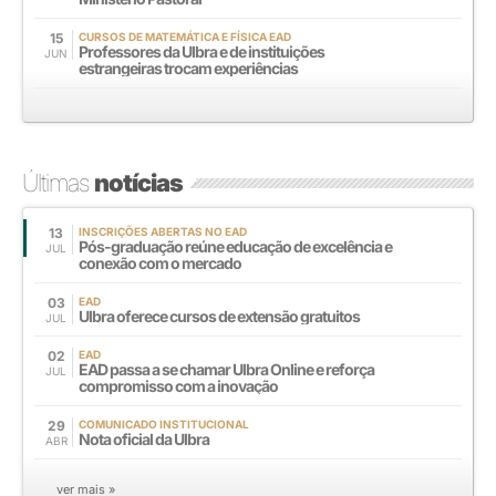
15
CURSOS DE MATEMÁTICA E FÍSICA EAD
Professores da Ulbra e de instituições
JUN
estrangeiras trocam experiências
Últimas
notícias
13
INSCRIÇÕES ABERTAS NO EAD
Pós-graduação reúne educação de excelência e
JUL
conexão com o mercado
03
EAD
Ulbra oferece cursos de extensão gratuitos
JUL
02
EAD
EAD passa a se chamar Ulbra Online e reforça
JUL
compromisso com a inovação
29
COMUNICADO INSTITUCIONAL
Nota oficial da Ulbra
ABR
ver mais »