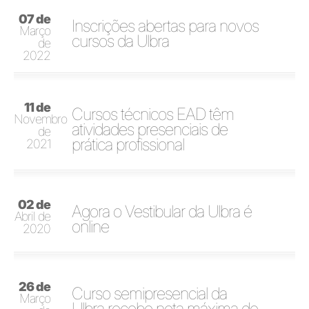
07 de
Inscrições abertas para novos
Março
cursos da Ulbra
de
2022
11 de
Cursos técnicos EAD têm
Novembro
atividades presenciais de
de
prática profissional
2021
02 de
Agora o Vestibular da Ulbra é
Abril de
online
2020
26 de
Curso semipresencial da
Março
Ulbra recebe nota máxima do