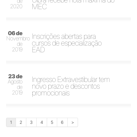
de
MEC
2020
06 de
Inscrições abertas para
Novembro
cursos de especialização
de
EAD
2019
23 de
Ingresso Extravestibular tem
Agosto
novo prazo e descontos
de
promocionais
2019
1
2
3
4
5
6
>