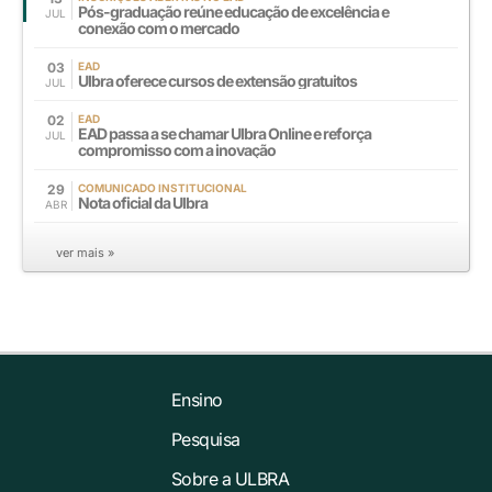
Pós-graduação reúne educação de excelência e
JUL
conexão com o mercado
03
EAD
Ulbra oferece cursos de extensão gratuitos
JUL
02
EAD
EAD passa a se chamar Ulbra Online e reforça
JUL
compromisso com a inovação
29
COMUNICADO INSTITUCIONAL
Nota oficial da Ulbra
ABR
ver mais »
Ensino
Pesquisa
Sobre a ULBRA