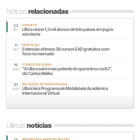
Notícias
relacionadas
22
ESPORTE
Ulbra reúne 1,3 mil alunos de três países em jogos
SET
escolares
11
EDUCAÇÃO
Extensão oferece 38 cursos EAD gratuitos com
SET
foco no mercado
16
51 ANOS DA ULBRA
"A Ulbra sairá mais potente do que entrou na RJ",
AGO
diz Carlos Melke
01
RELAÇÕES INTERNACIONAIS
Ulbra terá Programa de Mobilidade Acadêmica
AGO
Internacional Virtual
Últimas
notícias
13
INSCRIÇÕES ABERTAS NO EAD