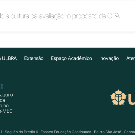
o a cultura da avaliação: o propósito da CPA
a ULBRA
Extensão
Espaço Acadêmico
Inovação
Ate
01 · Saguão do Prédio 6 · Espaço Educação Continuada · Bairro São José · Cano