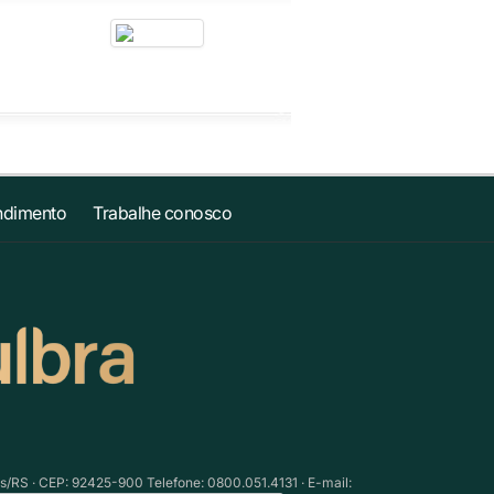
ndimento
Trabalhe conosco
as/RS · CEP: 92425-900 Telefone: 0800.051.4131 · E-mail: