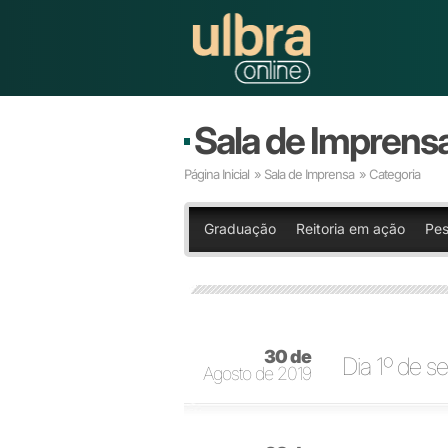
Sala de Imprens
Página Inicial
»
Sala de Imprensa
» Categoria
Graduação
Reitoria em ação
Pes
30 de
Dia 1º de se
Agosto de 2019