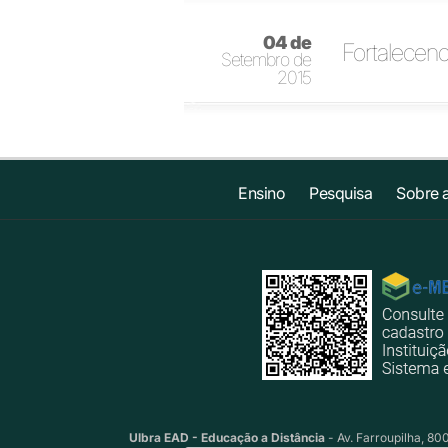
04 de
Fortalecend
Setembro de
2015
Ensino
Pesquisa
Sobre 
Ulbra EAD - Educação a Distância
- Av. Farroupilha, 80