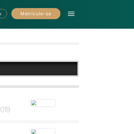
Matricule-se
o
2019