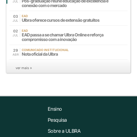
Pós-graduação reúne educação de excelência e
JUL
conexão com o mercado
03
EAD
Ulbra oferece cursos de extensão gratuitos
JUL
02
EAD
EAD passa a se chamar Ulbra Online e reforça
JUL
compromisso com a inovação
29
COMUNICADO INSTITUCIONAL
Nota oficial da Ulbra
ABR
ver mais »
Ensino
Pesquisa
Sobre a ULBRA