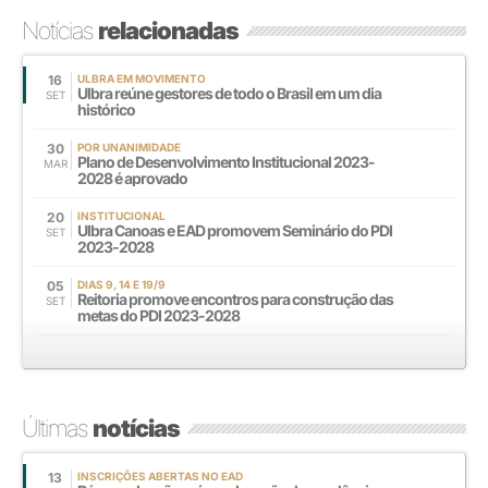
Notícias
relacionadas
16
ULBRA EM MOVIMENTO
Ulbra reúne gestores de todo o Brasil em um dia
SET
histórico
30
POR UNANIMIDADE
Plano de Desenvolvimento Institucional 2023-
MAR
2028 é aprovado
20
INSTITUCIONAL
Ulbra Canoas e EAD promovem Seminário do PDI
SET
2023-2028
05
DIAS 9, 14 E 19/9
Reitoria promove encontros para construção das
SET
metas do PDI 2023-2028
Últimas
notícias
13
INSCRIÇÕES ABERTAS NO EAD