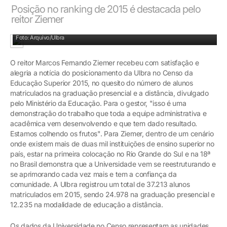
Posição no ranking de 2015 é destacada pelo
reitor Ziemer
A Ulbra registrou 37.213 alunos matriculados em 2015
Foto: Arquivo/Ulbra
O reitor Marcos Fernando Ziemer recebeu com satisfação e
alegria a notícia do posicionamento da Ulbra no Censo da
Educação Superior 2015, no quesito do número de alunos
matriculados na graduação presencial e a distância, divulgado
pelo Ministério da Educação. Para o gestor, "isso é uma
demonstração do trabalho que toda a equipe administrativa e
acadêmica vem desenvolvendo e que tem dado resultado.
Estamos colhendo os frutos". Para Ziemer, dentro de um cenário
onde existem mais de duas mil instituições de ensino superior no
país, estar na primeira colocação no Rio Grande do Sul e na 18ª
no Brasil demonstra que a Universidade vem se reestruturando e
se aprimorando cada vez mais e tem a confiança da
comunidade. A Ulbra registrou um total de 37.213 alunos
matriculados em 2015, sendo 24.978 na graduação presencial e
12.235 na modalidade de educação a distância.
Os dados da Universidade no Censo representam as unidades