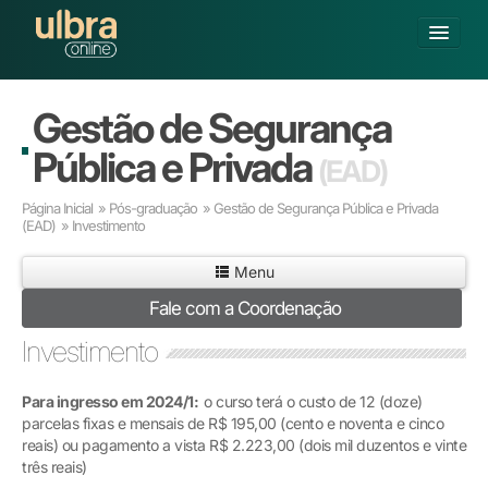
Fechar
Alterar Unidade
Gestão de Segurança
Buscar
Pública e Privada
(EAD)
Já sou Aluno
Página Inicial
»
Pós-graduação
»
Gestão de Segurança Pública e Privada
Matricule-se
(EAD)
» Investimento
GRADUAÇÃO
Menu
PÓS-GRADUAÇÃO
Fale com a Coordenação
PESQUISA
Investimento
EXTENSÃO
POLOS CREDENCIADOS
Para ingresso em 2024/1:
o curso terá o custo de 12 (doze)
SOBRE A ULBRA
parcelas fixas e mensais de R$ 195,00 (cento e noventa e cinco
reais) ou pagamento a vista R$ 2.223,00 (dois mil duzentos e vinte
três reais)