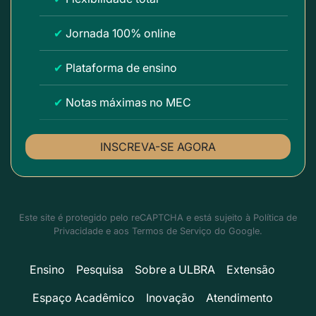
✔
Jornada 100% online
✔
Plataforma de ensino
✔
Notas máximas no MEC
INSCREVA-SE AGORA
Este site é protegido pelo reCAPTCHA e está sujeito à
Política de
Privacidade
e aos
Termos de Serviço
do Google.
Ensino
Pesquisa
Sobre a ULBRA
Extensão
Espaço Acadêmico
Inovação
Atendimento