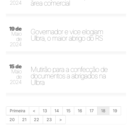
área comercial
2024
19 de
Governador e vice elogiam
Maio
Ulbra, o maior abrigo do RS
de
2024
15 de
Mutirão para a confecção de
Maio
documentos a abrigados na
de
Ulbra
2024
Primeira
<
13
14
15
16
17
18
19
20
21
22
23
>