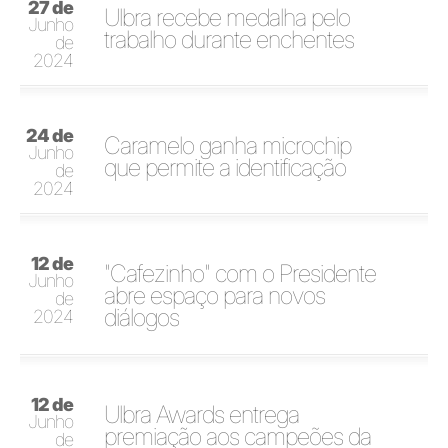
27 de
Ulbra recebe medalha pelo
Junho
trabalho durante enchentes
de
2024
24 de
Caramelo ganha microchip
Junho
que permite a identificação
de
2024
12 de
"Cafezinho" com o Presidente
Junho
abre espaço para novos
de
diálogos
2024
12 de
Ulbra Awards entrega
Junho
premiação aos campeões da
de