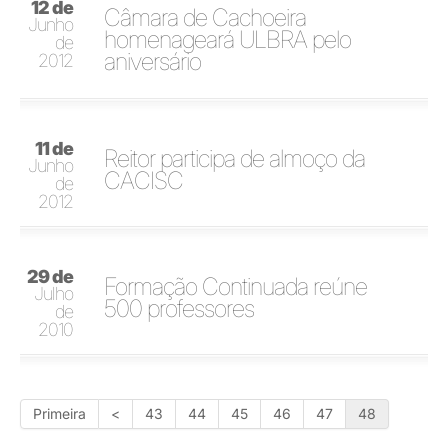
12 de
Câmara de Cachoeira
Junho
homenageará ULBRA pelo
de
aniversário
2012
11 de
Reitor participa de almoço da
Junho
CACISC
de
2012
29 de
Formação Continuada reúne
Julho
500 professores
de
2010
Primeira
<
43
44
45
46
47
48