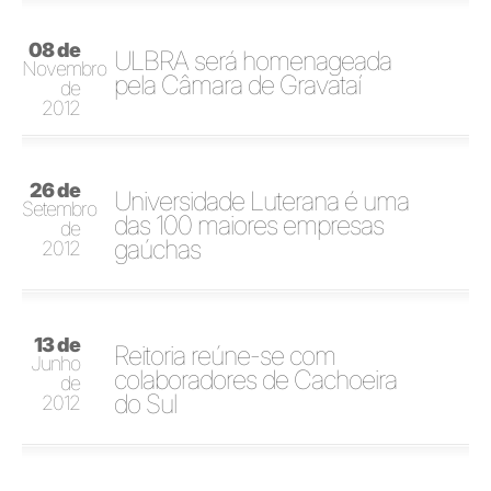
08 de
ULBRA será homenageada
Novembro
pela Câmara de Gravataí
de
2012
26 de
Universidade Luterana é uma
Setembro
das 100 maiores empresas
de
gaúchas
2012
13 de
Reitoria reúne-se com
Junho
colaboradores de Cachoeira
de
do Sul
2012