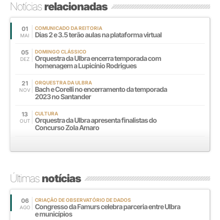
Notícias
relacionadas
01
COMUNICADO DA REITORIA
Dias 2 e 3.5 terão aulas na plataforma virtual
MAI
05
DOMINGO CLÁSSICO
Orquestra da Ulbra encerra temporada com
DEZ
homenagem a Lupicínio Rodrigues
21
ORQUESTRA DA ULBRA
Bach e Corelli no encerramento da temporada
NOV
2023 no Santander
13
CULTURA
Orquestra da Ulbra apresenta finalistas do
OUT
Concurso Zola Amaro
Últimas
notícias
06
CRIAÇÃO DE OBSERVATÓRIO DE DADOS
Congresso da Famurs celebra parceria entre Ulbra
AGO
e municípios