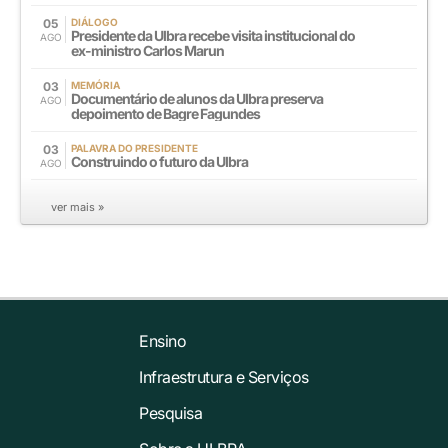
05
DIÁLOGO
Presidente da Ulbra recebe visita institucional do
AGO
ex-ministro Carlos Marun
03
MEMÓRIA
Documentário de alunos da Ulbra preserva
AGO
depoimento de Bagre Fagundes
03
PALAVRA DO PRESIDENTE
Construindo o futuro da Ulbra
AGO
ver mais »
Ensino
Infraestrutura e Serviços
Pesquisa