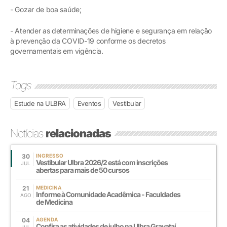
- Gozar de boa saúde;
- Atender as determinações de higiene e segurança em relação
à prevenção da COVID-19 conforme os decretos
governamentais em vigência.
Tags
Estude na ULBRA
Eventos
Vestibular
Notícias
relacionadas
30
INGRESSO
Vestibular Ulbra 2026/2 está com inscrições
JUL
abertas para mais de 50 cursos
21
MEDICINA
Informe à Comunidade Acadêmica - Faculdades
AGO
de Medicina
04
AGENDA
Confira as atividades de julho na Ulbra Gravataí