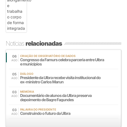
Notícias
relacionadas
06
CRIAÇÃO DE OBSERVATÓRIO DE DADOS
Congresso da Famurs celebra parceria entre Ulbra
AGO
e municípios
05
DIÁLOGO
Presidente da Ulbra recebe visita institucional do
AGO
ex-ministro Carlos Marun
03
MEMÓRIA
Documentário de alunos da Ulbra preserva
AGO
depoimento de Bagre Fagundes
03
PALAVRA DO PRESIDENTE
Construindo o futuro da Ulbra
AGO