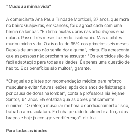
"Mudou a minha vida"
A comerciante Ana Paula Trindade Monticeli, 37 anos, que mora
no bairro Guajuviras, em Canoas, foi diagnosticada com uma
hérnia na lombar. "Eu tinha muitas dores nas articulações e na
coluna. Passei três meses fazendo fisioterapia. Mas o pilates
mudou minha vida. O alívio foi de 95% nos primeiros seis meses.
Depois de um ano não sentia dor alguma", relata. Ela acrescenta
que as pessoas não precisam se assustar. "Os exercícios são de
fácil adaptação para todas as idades. É apenas uma questão de
hábito. E os benefícios são muitos", garante.
"Cheguei ao pilates por recomendação médica para reforço
muscular e evitar futuras lesões, após dois anos de fisioterapia
por causa de dores na lombar", conta a professora Iria Rejane
Santos, 64 anos. Ela enfatiza que as dores praticamente
sumiram. "O reforço muscular melhora o condicionamento físico,
trabalha a musculatura. Eu tinha perdido totalmente a força dos
braços e hoje já consigo ver diferença", diz Iria.
Para todas as idades