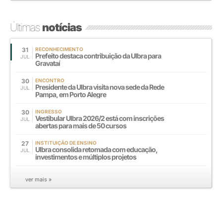
Últimas
notícias
31
RECONHECIMENTO
Prefeito destaca contribuição da Ulbra para
JUL
Gravataí
30
ENCONTRO
Presidente da Ulbra visita nova sede da Rede
JUL
Pampa, em Porto Alegre
30
INGRESSO
Vestibular Ulbra 2026/2 está com inscrições
JUL
abertas para mais de 50 cursos
27
INSTITUIÇÃO DE ENSINO
Ulbra consolida retomada com educação,
JUL
investimentos e múltiplos projetos
ver mais »