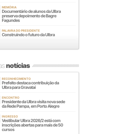
MEMÓRIA
Documentário de alunos da Ulbra
preserva depoimento de Bagre
Fagundes
PALAVRA DO PRESIDENTE
Construindo o futuro da Ulbra
mas
notícias
RECONHECIMENTO
Prefeito destaca contribuição da
Ulbra para Gravataí
ENCONTRO
Presidente da Ulbra visita nova sede
da Rede Pampa, em Porto Alegre
INGRESSO
Vestibular Ulbra 2026/2 está com
inscrições abertas para mais de 50
cursos