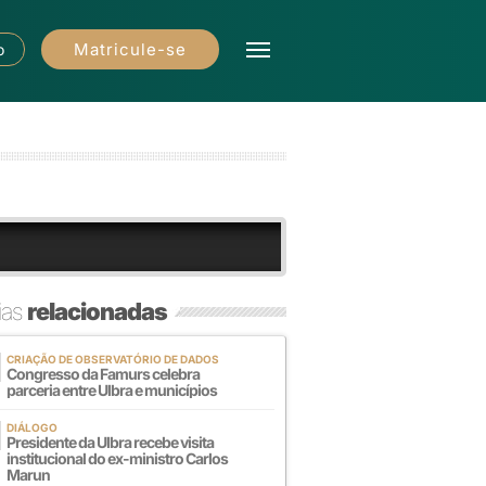
Matricule-se
o
ias
relacionadas
CRIAÇÃO DE OBSERVATÓRIO DE DADOS
Congresso da Famurs celebra
parceria entre Ulbra e municípios
DIÁLOGO
Presidente da Ulbra recebe visita
institucional do ex-ministro Carlos
Marun