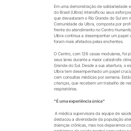
Em uma demonstração de solidariedade e
do Brasil (Ulbra) intensificou seus esfor
que devastaram o Rio Grande do Sul em m
Comunidade da Ulbra, composta por profes
frente do atendimento no Centro Humanit
Ulbra continua a desempenhar um papel v
foram mais afetados pelas enchentes.
O Centro, com 126 casas modulares, foi 
seus lares durante a maior catástrofe cli
Grande do Sul. Desde a sua abertura, o es
Ulbra tem desempenhado um papel crucial
cem consultas médicas por semana. Estão
crianças, que recebem um trabalho de re
respiratórios.
"É uma experiência única"
A médica supervisora da equipe de saúde 
destacou a diversidade da população ate
doenças crônicas, mas nos deparamos co
problemas de saúde mental agravados pel