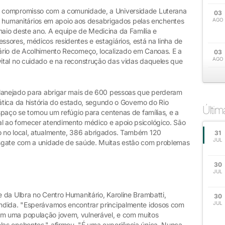
 compromisso com a comunidade, a Universidade Luterana
03
ços humanitários em apoio aos desabrigados pelas enchentes
AGO
aio deste ano. A equipe de Medicina da Família e
sores, médicos residentes e estagiários, está na linha de
ário de Acolhimento Recomeço, localizado em Canoas. E a
03
AGO
ital no cuidado e na reconstrução das vidas daqueles que
planejado para abrigar mais de 600 pessoas que perderam
mática da história do estado, segundo o Governo do Rio
Últi
paço se tornou um refúgio para centenas de famílias, e a
 ao fornecer atendimento médico e apoio psicológico. São
 no local, atualmente, 386 abrigados. Também 120
31
JUL
sgate com a unidade de saúde. Muitas estão com problemas
30
JUL
da Ulbra no Centro Humanitário, Karoline Brambatti,
30
JUL
ndida. "Esperávamos encontrar principalmente idosos com
m uma população jovem, vulnerável, e com muitos
as enchentes," afirmou. "É uma experiência única. Nunca