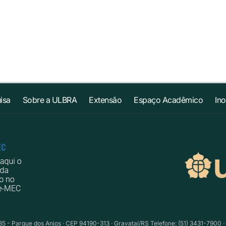
isa
Sobre a ULBRA
Extensão
Espaço Acadêmico
In
735 - Parque dos Anjos · CEP 94190-313 · Gravataí/RS Telefone: (51) 3431-7900 ·