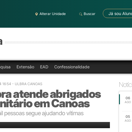
Já sou Alun
Alterar Unidade
Buscar
a
quisa
Extensão
EAD
Confessionalidade
Notíc
4 16:54 - ULBRA CANOAS
bra atende abrigados
06
nitário em Canoas
AGO
il pessoas segue ajudando vítimas
05
nto Recomeço
AGO