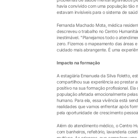
havia convivido com uma população tão ne
estavam invisíveis para o sistema de saúd
Fernanda Machado Mota, médica resident
descreveu o trabalho no Centro Humanitá
inestimável. "Planejamos todo o atendi
zero. Fizemos o mapeamento das áreas e
cuidado mais abrangente. É uma experiênci
Impacto na formação
A estagiária Emanuela da Silva Foletto, 
compartilhou sua experiência ao prestar 
positivo na sua formação profissional. E
população afetada emocionalmente pelas 
humano. Para ela, essa vivência está send
realidades que vamos enfrentar após forma
pela oportunidade de crescimento pessoal 
Além do atendimento médico, o Centro Hum
com banheiros, refeitório, lavanderia colet
multiuso. As crianças, que compõem uma 