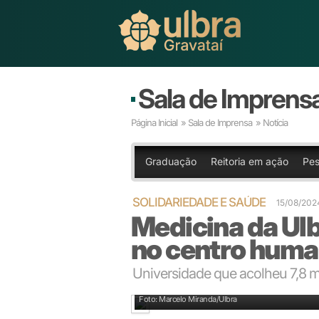
Sala de Imprens
Página Inicial
»
Sala de Imprensa
» Notícia
Graduação
Reitoria em ação
Pes
SOLIDARIEDADE E SAÚDE
15/08/202
Medicina da Ul
no centro huma
Universidade que acolheu 7,8 m
Atendimentos no Centro Humanitário de Acolhime
Foto: Marcelo Miranda/Ulbra