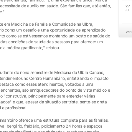
cessitada de auxílio em saúde. São famílias que, até então,
27
JUL
e."
e em Medicina de Família e Comunidade na Ulbra,
rio como um desafio e uma oportunidade de aprendizado
ver
mento como se estivéssemos montando um posto de saúde do
 das condições de saúde das pessoas para oferecer um
a médica gratificante," relatou.
estudante do nono semestre de Medicina da Ulbra Canoas,
atendimentos no Centro Humanitário, enfatizando o impacto
la destaca como esses atendimentos, voltados a uma
enchentes, são enriquecedores do ponto de vista médico e
o "construtiva, principalmente para entender várias
dos" e que, apesar da situação ser triste, sente-se grata
e profissional.
anitário oferece uma estrutura completa para as famílias,
iva, berçário, fraldário, policiamento 24 horas e espaços
parcela significativa dos abrigados, recebem atenção