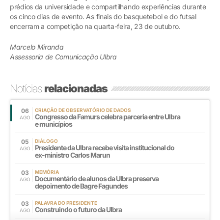
prédios da universidade e compartilhando experiências durante
os cinco dias de evento. As finais do basquetebol e do futsal
encerram a competição na quarta-feira, 23 de outubro.
Marcelo Miranda
Assessoria de Comunicação Ulbra
Notícias
relacionadas
06
CRIAÇÃO DE OBSERVATÓRIO DE DADOS
Congresso da Famurs celebra parceria entre Ulbra
AGO
e municípios
05
DIÁLOGO
Presidente da Ulbra recebe visita institucional do
AGO
ex-ministro Carlos Marun
03
MEMÓRIA
Documentário de alunos da Ulbra preserva
AGO
depoimento de Bagre Fagundes
03
PALAVRA DO PRESIDENTE
Construindo o futuro da Ulbra
AGO