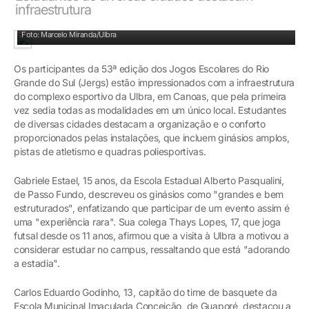
infraestrutura
Competição envolve cerca de 2,3 mil atletas de várias cidades do RS
Foto: Marcelo Miranda/Ulbra
Os participantes da 53ª edição dos Jogos Escolares do Rio
Grande do Sul (Jergs) estão impressionados com a infraestrutura
do complexo esportivo da Ulbra, em Canoas, que pela primeira
vez sedia todas as modalidades em um único local. Estudantes
de diversas cidades destacam a organização e o conforto
proporcionados pelas instalações, que incluem ginásios amplos,
pistas de atletismo e quadras poliesportivas.
Gabriele Estael, 15 anos, da Escola Estadual Alberto Pasqualini,
de Passo Fundo, descreveu os ginásios como "grandes e bem
estruturados", enfatizando que participar de um evento assim é
uma "experiência rara". Sua colega Thays Lopes, 17, que joga
futsal desde os 11 anos, afirmou que a visita à Ulbra a motivou a
considerar estudar no campus, ressaltando que está "adorando
a estadia".
Carlos Eduardo Godinho, 13, capitão do time de basquete da
Escola Municipal Imaculada Conceição, de Guaporé, destacou a