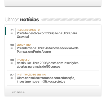
Últimas
notícias
31
RECONHECIMENTO
Prefeito destaca contribuição da Ulbra para
JUL
Gravataí
30
ENCONTRO
Presidente da Ulbra visita nova sede da Rede
JUL
Pampa, em Porto Alegre
30
INGRESSO
Vestibular Ulbra 2026/2 está com inscrições
JUL
abertas para mais de 50 cursos
27
INSTITUIÇÃO DE ENSINO
Ulbra consolida retomada com educação,
JUL
investimentos e múltiplos projetos
ver mais »