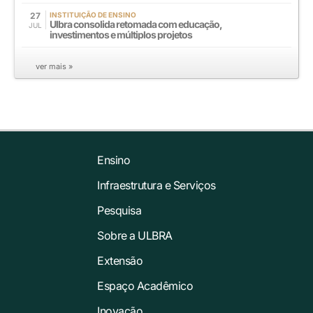
27
INSTITUIÇÃO DE ENSINO
Ulbra consolida retomada com educação,
JUL
investimentos e múltiplos projetos
ver mais »
Ensino
Infraestrutura e Serviços
Pesquisa
Sobre a ULBRA
Extensão
Espaço Acadêmico
Inovação