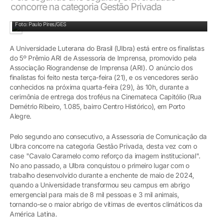
concorre na categoria Gestão Privada
Cavalo Caramelo foi adotado pela Ulbra
Foto: Paulo Pires/GES
A Universidade Luterana do Brasil (Ulbra) está entre os finalistas
do 5º Prêmio ARI de Assessoria de Imprensa, promovido pela
Associação Riograndense de Imprensa (ARI). O anúncio dos
finalistas foi feito nesta terça-feira (21), e os vencedores serão
conhecidos na próxima quarta-feira (29), às 10h, durante a
cerimônia de entrega dos troféus na Cinemateca Capitólio (Rua
Demétrio Ribeiro, 1.085, bairro Centro Histórico), em Porto
Alegre.
Pelo segundo ano consecutivo, a Assessoria de Comunicação da
Ulbra concorre na categoria Gestão Privada, desta vez com o
case "Cavalo Caramelo como reforço da imagem institucional".
No ano passado, a Ulbra conquistou o primeiro lugar com o
trabalho desenvolvido durante a enchente de maio de 2024,
quando a Universidade transformou seu campus em abrigo
emergencial para mais de 8 mil pessoas e 3 mil animais,
tornando-se o maior abrigo de vítimas de eventos climáticos da
América Latina.