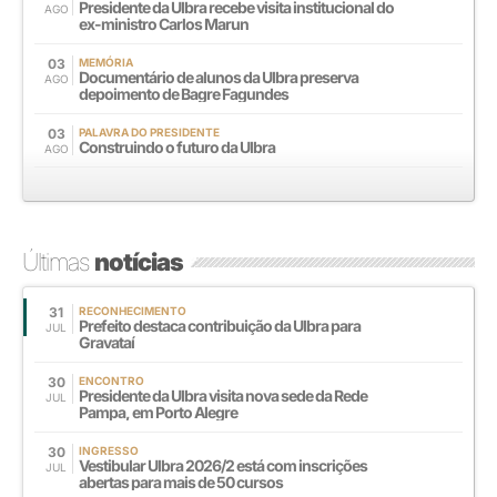
Presidente da Ulbra recebe visita institucional do
AGO
ex-ministro Carlos Marun
03
MEMÓRIA
Documentário de alunos da Ulbra preserva
AGO
depoimento de Bagre Fagundes
03
PALAVRA DO PRESIDENTE
Construindo o futuro da Ulbra
AGO
Últimas
notícias
31
RECONHECIMENTO
Prefeito destaca contribuição da Ulbra para
JUL
Gravataí
30
ENCONTRO
Presidente da Ulbra visita nova sede da Rede
JUL
Pampa, em Porto Alegre
30
INGRESSO
Vestibular Ulbra 2026/2 está com inscrições
JUL
abertas para mais de 50 cursos