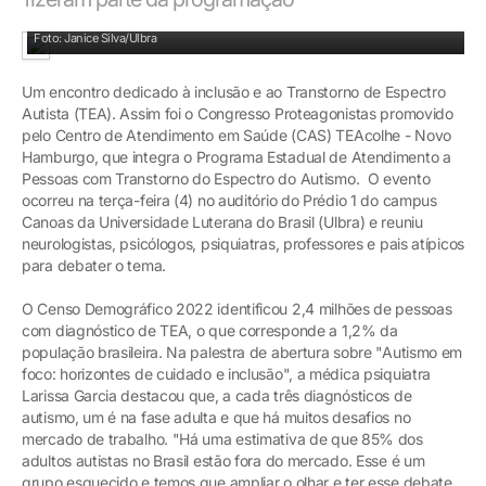
Especialistas abordaram temas relacionados à inclusão e ao cuidado no autismo
Foto: Janice Silva/Ulbra
Um encontro dedicado à inclusão e ao Transtorno de Espectro
Autista (TEA). Assim foi o Congresso Proteagonistas promovido
pelo Centro de Atendimento em Saúde (CAS) TEAcolhe - Novo
Hamburgo, que integra o Programa Estadual de Atendimento a
Pessoas com Transtorno do Espectro do Autismo. O evento
ocorreu na terça-feira (4) no auditório do Prédio 1 do campus
Canoas da Universidade Luterana do Brasil (Ulbra) e reuniu
neurologistas, psicólogos, psiquiatras, professores e pais atípicos
para debater o tema.
O Censo Demográfico 2022 identificou 2,4 milhões de pessoas
com diagnóstico de TEA, o que corresponde a 1,2% da
população brasileira. Na palestra de abertura sobre "Autismo em
foco: horizontes de cuidado e inclusão", a médica psiquiatra
Larissa Garcia destacou que, a cada três diagnósticos de
autismo, um é na fase adulta e que há muitos desafios no
mercado de trabalho. "Há uma estimativa de que 85% dos
adultos autistas no Brasil estão fora do mercado. Esse é um
grupo esquecido e temos que ampliar o olhar e ter esse debate