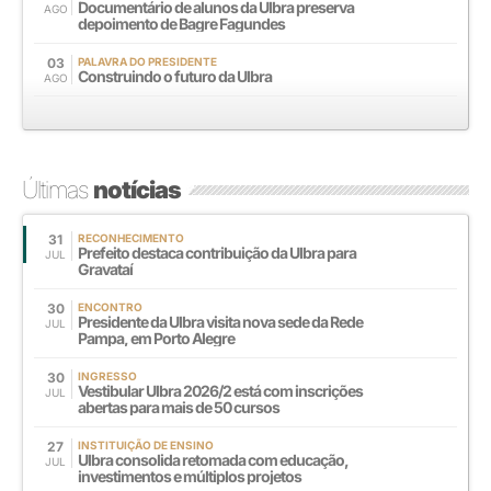
Documentário de alunos da Ulbra preserva
AGO
depoimento de Bagre Fagundes
03
PALAVRA DO PRESIDENTE
Construindo o futuro da Ulbra
AGO
Últimas
notícias
31
RECONHECIMENTO
Prefeito destaca contribuição da Ulbra para
JUL
Gravataí
30
ENCONTRO
Presidente da Ulbra visita nova sede da Rede
JUL
Pampa, em Porto Alegre
30
INGRESSO
Vestibular Ulbra 2026/2 está com inscrições
JUL
abertas para mais de 50 cursos
27
INSTITUIÇÃO DE ENSINO
Ulbra consolida retomada com educação,
JUL
investimentos e múltiplos projetos