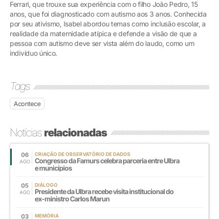
Ferrari, que trouxe sua experiência com o filho João Pedro, 15
anos, que foi diagnosticado com autismo aos 3 anos. Conhecida
por seu ativismo, Isabel abordou temas como inclusão escolar, a
realidade da maternidade atípica e defende a visão de que a
pessoa com autismo deve ser vista além do laudo, como um
indivíduo único.
Tags
Acontece
Notícias
relacionadas
06
CRIAÇÃO DE OBSERVATÓRIO DE DADOS
Congresso da Famurs celebra parceria entre Ulbra
AGO
e municípios
05
DIÁLOGO
Presidente da Ulbra recebe visita institucional do
AGO
ex-ministro Carlos Marun
03
MEMÓRIA