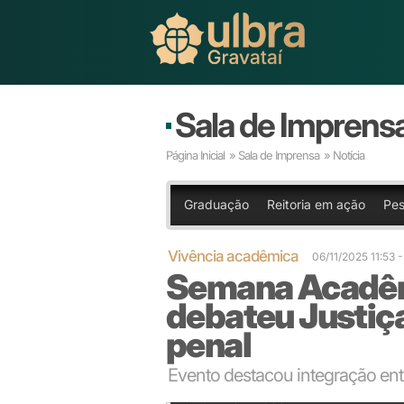
Sala de Imprens
Página Inicial
»
Sala de Imprensa
» Notícia
Graduação
Reitoria em ação
Pes
Vivência acadêmica
06/11/2025 11:53
Semana Acadêmi
debateu Justiça
penal
Evento destacou integração entr
Julgamento simulado na Justiça Militar chamou aten