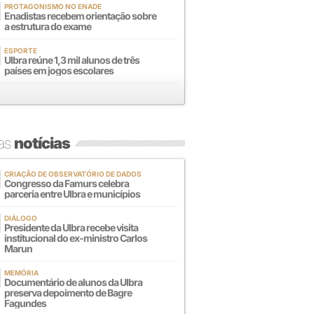
PROTAGONISMO NO ENADE
Enadistas recebem orientação sobre
a estrutura do exame
ESPORTE
Ulbra reúne 1,3 mil alunos de três
países em jogos escolares
mas
notícias
CRIAÇÃO DE OBSERVATÓRIO DE DADOS
Congresso da Famurs celebra
parceria entre Ulbra e municípios
DIÁLOGO
Presidente da Ulbra recebe visita
institucional do ex-ministro Carlos
Marun
MEMÓRIA
Documentário de alunos da Ulbra
preserva depoimento de Bagre
Fagundes