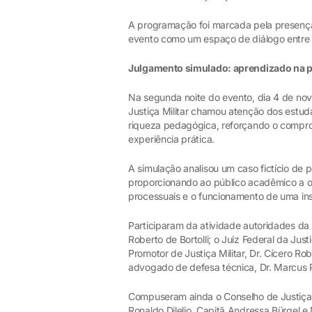
A programação foi marcada pela presença
evento como um espaço de diálogo entre t
Julgamento simulado: aprendizado na p
Na segunda noite do evento, dia 4 de nov
Justiça Militar chamou atenção dos estuda
riqueza pedagógica, reforçando o comprom
experiência prática.
A simulação analisou um caso fictício de 
proporcionando ao público acadêmico a op
processuais e o funcionamento de uma ins
Participaram da atividade autoridades da á
Roberto de Bortolli; o Juiz Federal da Just
Promotor de Justiça Militar, Dr. Cícero R
advogado de defesa técnica, Dr. Marcus
Compuseram ainda o Conselho de Justiça 
Ronaldo Dilelio, Capitã Andressa Bürgel e