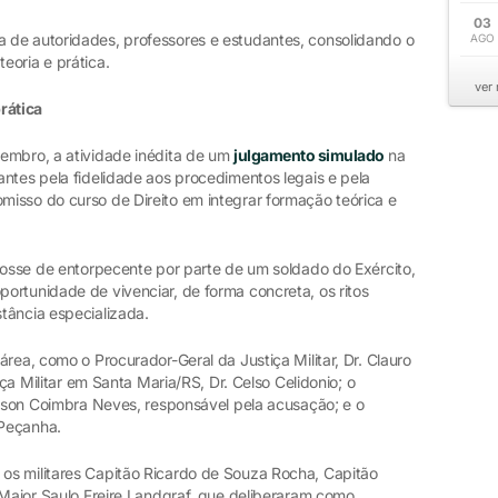
03
 de autoridades, professores e estudantes, consolidando o
AGO
eoria e prática.
ver
rática
embro, a atividade inédita de um
julgamento simulado
na
ntes pela fidelidade aos procedimentos legais e pela
isso do curso de Direito em integrar formação teórica e
posse de entorpecente por parte de um soldado do Exército,
ortunidade de vivenciar, de forma concreta, os ritos
tância especializada.
rea, como o Procurador-Geral da Justiça Militar, Dr. Clauro
iça Militar em Santa Maria/RS, Dr. Celso Celidonio; o
obson Coimbra Neves, responsável pela acusação; e o
 Peçanha.
os militares Capitão Ricardo de Souza Rocha, Capitão
 Major Saulo Freire Landgraf, que deliberaram como