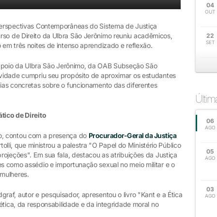
04
OUT
 Perspectivas Contemporâneas do Sistema de Justiça
rso de Direito da Ulbra São Jerônimo reuniu acadêmicos,
22
SET
o em três noites de intenso aprendizado e reflexão.
poio da Ulbra São Jerônimo, da OAB Subseção São
tividade cumpriu seu propósito de aproximar os estudantes
cias concretas sobre o funcionamento das diferentes
Últi
tico de Direito
06
AGO
ro, contou com a presença do
Procurador-Geral da Justiça
tolli, que ministrou a palestra "O Papel do Ministério Público
05
projeções". Em sua fala, destacou as atribuições da Justiça
AGO
es como assédio e importunação sexual no meio militar e o
 mulheres.
03
raf, autor e pesquisador, apresentou o livro "Kant e a Ética
AGO
a ética, da responsabilidade e da integridade moral no
.