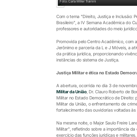
Foto: Carla Miller Trainini
Com o tema "Direito, Justiça e Inclusão:
Brasileiro", a IV Semana Acadêmica do Cu
professores e autoridades do meio jurídic
Promovida pelo Centro Acadêmico, com a
Jerônimo e parceria da L e J Móveis, a a
da prática jurídica, proporcionando vivên
instâncias do sistema de Justiça.
Justiça Militar e ética no Estado Democrá
A abertura, ocorrida no dia 3 de novemb
Militar da União
, Dr. Clauro Roberto de Bor
Militar no Estado Democrático de Direito: 
Militar da União, o enfrentamento de crim
fortalecimento das ouvidorias voltadas às
Na mesma noite, o Major Saulo Freire Landg
Militar", refletindo sobre a importância d
exercício das funções jurídicas e militares