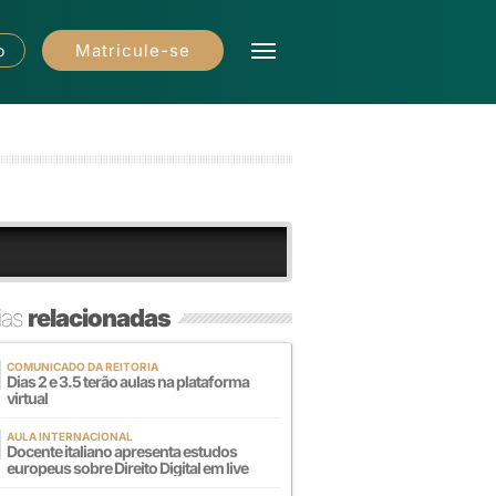
Matricule-se
o
ias
relacionadas
COMUNICADO DA REITORIA
Dias 2 e 3.5 terão aulas na plataforma
virtual
AULA INTERNACIONAL
Docente italiano apresenta estudos
europeus sobre Direito Digital em live