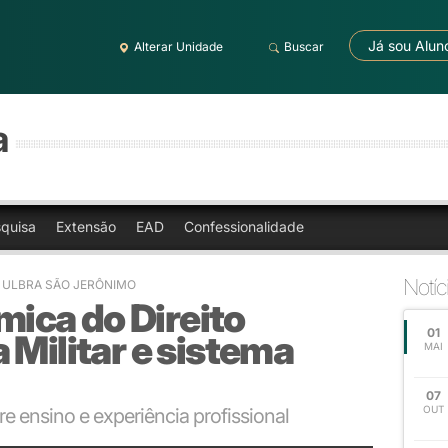
Já sou Alun
Alterar Unidade
Buscar
a
quisa
Extensão
EAD
Confessionalidade
Notíc
- ULBRA SÃO JERÔNIMO
ca do Direito
01
 Militar e sistema
MAI
07
OUT
e ensino e experiência profissional
ção pela fidelidade aos procedimentos legais.