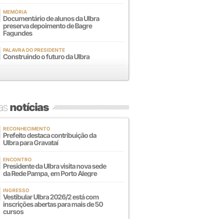
MEMÓRIA
Documentário de alunos da Ulbra
preserva depoimento de Bagre
Fagundes
PALAVRA DO PRESIDENTE
Construindo o futuro da Ulbra
mas
notícias
RECONHECIMENTO
Prefeito destaca contribuição da
Ulbra para Gravataí
ENCONTRO
Presidente da Ulbra visita nova sede
da Rede Pampa, em Porto Alegre
INGRESSO
Vestibular Ulbra 2026/2 está com
inscrições abertas para mais de 50
cursos