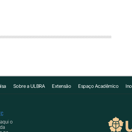
isa
Sobre a ULBRA
Extensão
Espaço Acadêmico
In