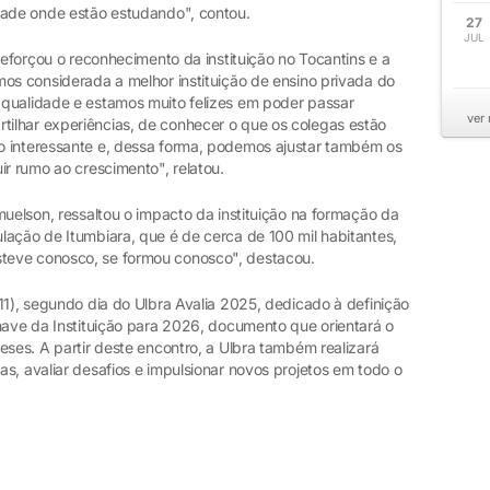
dade onde estão estudando", contou.
27
JUL
reforçou o reconhecimento da instituição no Tocantins e a
mos considerada a melhor instituição de ensino privada do
qualidade e estamos muito felizes em poder passar
ver
ilhar experiências, de conhecer o que os colegas estão
o interessante e, dessa forma, podemos ajustar também os
ir rumo ao crescimento", relatou.
muelson, ressaltou o impacto da instituição na formação da
lação de Itumbiara, que é de cerca de 100 mil habitantes,
teve conosco, se formou conosco", destacou.
11), segundo dia do Ulbra Avalia 2025, dedicado à definição
have da Instituição para 2026, documento que orientará o
eses. A partir deste encontro, a Ulbra também realizará
s, avaliar desafios e impulsionar novos projetos em todo o