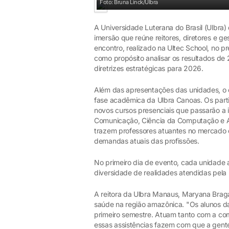
Foto: Bruna Linck/Ulbra
A Universidade Luterana do Brasil (Ulbra) 
imersão que reúne reitores, diretores e g
encontro, realizado na Ultec School, no p
como propósito analisar os resultados de 
diretrizes estratégicas para 2026.
Além das apresentações das unidades, 
fase acadêmica da Ulbra Canoas. Os part
novos cursos presenciais que passarão a
Comunicação, Ciência da Computação e A
trazem professores atuantes no mercado 
demandas atuais das profissões.
No primeiro dia de evento, cada unidade 
diversidade de realidades atendidas pela U
A reitora da Ulbra Manaus, Maryana Braga
saúde na região amazônica. "Os alunos 
primeiro semestre. Atuam tanto com a co
essas assistências fazem com que a gen