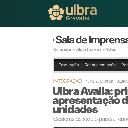
Sala de Imprens
Página Inicial
»
Sala de Imprensa
» Notícia
Graduação
Reitoria em ação
Pes
INTEGRAÇÃO
10/12/2025 13:59 - ULB
Ulbra Avalia: pr
apresentação d
unidades
Gestores de todo o país se reú
Imersão reúne reitores, diretores e gestores de toda