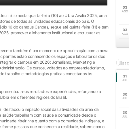
03
AGO
deu início nesta quarta-feira (10) ao Ulbra Avalia 2025, uma
estores de todas as unidades educacionais do país. O
rédio 16 do campus Canoas, segue até quinta-feira (11) e tem
03
2025, promover alinhamento institucional e estruturar as
AGO
o evento também é um momento de aproximação com a nova
icipantes estão conhecendo os espaços e laboratórios dos
Últi
 integrar o campus em 2026: Jornalismo, Marketing e
dministração. Os cursos, voltados ao empreendedorismo,
de trabalho e metodologias práticas conectadas às
31
JUL
apresentou seus resultados e experiências, reforçando a
30
lbra em diferentes regiões do Brasil.
JUL
, destacou o impacto social das atividades da área da
30
da saúde trabalham com saúde e comunidade desde o
JUL
munidade ribeirinha quanto com a comunidade indígena, e
te forme pessoas que conhecem a realidade, sabem com o