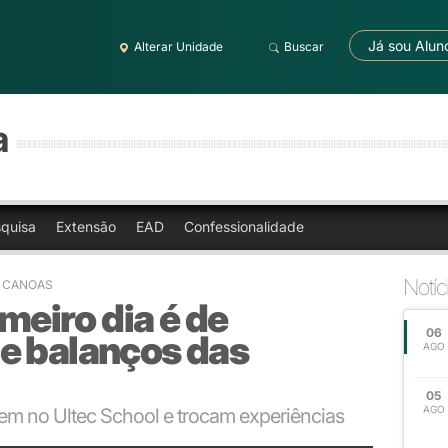
Já sou Alun
Alterar Unidade
Buscar
a
quisa
Extensão
EAD
Confessionalidade
Notíc
RA CANOAS
imeiro dia é de
06
e balanços das
AGO
05
AGO
nem no Ultec School e trocam experiências
s as unidades educacionais do país.