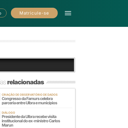
Matricule-se
o
ias
relacionadas
CRIAÇÃO DE OBSERVATÓRIO DE DADOS
Congresso da Famurs celebra
parceria entre Ulbra e municípios
DIÁLOGO
Presidente da Ulbra recebe visita
institucional do ex-ministro Carlos
Marun