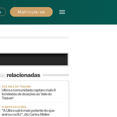
Matricule-se
o
ias
relacionadas
SOS VALE DO TAQUARI
Ulbra e comunidade captam mais 6
toneladas de doações ao Vale do
Taquari
51 ANOS DA ULBRA
"A Ulbra sairá mais potente do que
entrou na RJ", diz Carlos Melke