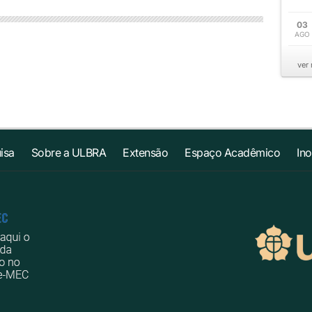
03
AGO
ver
isa
Sobre a ULBRA
Extensão
Espaço Acadêmico
In