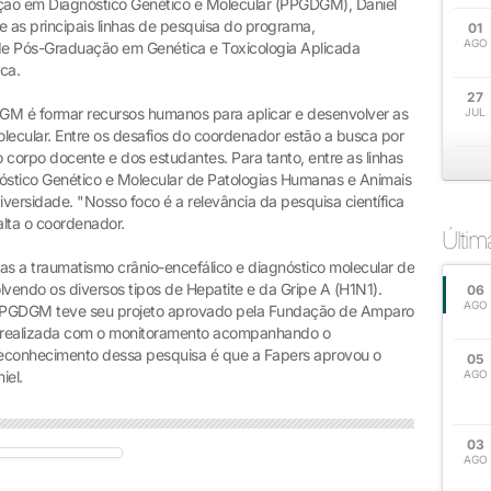
o em Diagnóstico Genético e Molecular (PPGDGM), Daniel
 as principais linhas de pesquisa do programa,
01
AGO
 Pós-Graduação em Genética e Toxicologia Aplicada
ca.
27
GM é formar recursos humanos para aplicar e desenvolver as
JUL
lecular. Entre os desafios do coordenador estão a busca por
 corpo docente e dos estudantes. Para tanto, entre as linhas
stico Genético e Molecular de Patologias Humanas e Animais
iversidade. "Nosso foco é a relevância da pesquisa científica
alta o coordenador.
Últi
as a traumatismo crânio-encefálico e diagnóstico molecular de
vendo os diversos tipos de Hepatite e da Gripe A (H1N1).
06
AGO
PPGDGM teve seu projeto aprovado pela Fundação de Amparo
i realizada com o monitoramento acompanhando o
econhecimento dessa pesquisa é que a Fapers aprovou o
05
iel.
AGO
03
AGO