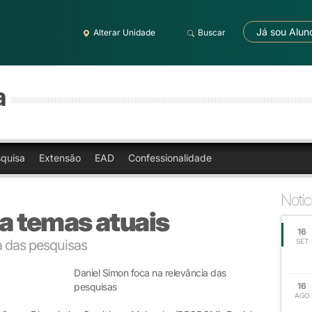
Já sou Alun
Alterar Unidade
Buscar
a
quisa
Extensão
EAD
Confessionalidade
Notíc
 temas atuais
16
a das pesquisas
SET
Daniel Simon foca na relevância das
pesquisas
16
AGO