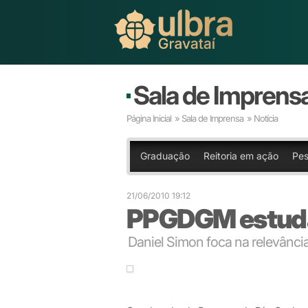
Sala de Imprens
Página Inicial
»
Sala de Imprensa
» Notícia
Graduação
Reitoria em ação
Pes
21/06/2010 19:12
PPGDGM estuda
Daniel Simon foca na relevânci