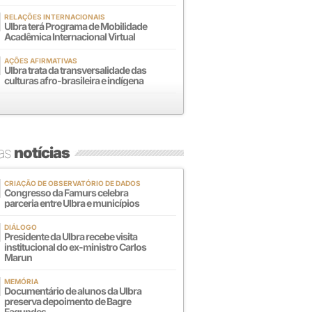
RELAÇÕES INTERNACIONAIS
Ulbra terá Programa de Mobilidade
Acadêmica Internacional Virtual
AÇÕES AFIRMATIVAS
Ulbra trata da transversalidade das
culturas afro-brasileira e indígena
mas
notícias
CRIAÇÃO DE OBSERVATÓRIO DE DADOS
Congresso da Famurs celebra
parceria entre Ulbra e municípios
DIÁLOGO
Presidente da Ulbra recebe visita
institucional do ex-ministro Carlos
Marun
MEMÓRIA
Documentário de alunos da Ulbra
preserva depoimento de Bagre
Fagundes