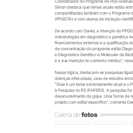
Coordenador do Programa de Pós-Graduaçã
Simon destaca que temas atuais estão entre
compartilhadas também com o Programa de
(PPGGTA) e com alunos de iniciação científi
De acordo com Daniel, a intenção do PPGD
metodologias em diagnóstico e genética mo
financiamentos externos e a qualificação do
de concentração do programa estão Diagnó
e Diagnóstico Genético e Molecular da Biod
e a sua inserção no contexto médico", ress
Nessa lógica, destacam-se pesquisas ligad
doenças infecciosas, caso de estudos envol
"Esse é um tema extremamente atual e o 
à Pesquisa no RS (FAPERS). A pesquisa fo
desenvolvimento da gripe. Uma forma de r
projeto com edital específico", comenta Dan
Galeria de
fotos