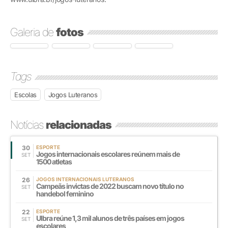
Galeria de
fotos
Tags
Escolas
Jogos Luteranos
Notícias
relacionadas
30
ESPORTE
Jogos internacionais escolares reúnem mais de
SET
1500 atletas
26
JOGOS INTERNACIONAIS LUTERANOS
Campeãs invictas de 2022 buscam novo título no
SET
handebol feminino
22
ESPORTE
Ulbra reúne 1,3 mil alunos de três países em jogos
SET
escolares