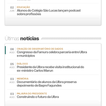
02
EDUCAÇÃO
Alunos do Colégio São Lucas lançam podcast
JUN
sobre profissões
Últimas
notícias
06
CRIAÇÃO DE OBSERVATÓRIO DE DADOS
Congresso da Famurs celebra parceria entre Ulbra
AGO
e municípios
05
DIÁLOGO
Presidente da Ulbra recebe visita institucional do
AGO
ex-ministro Carlos Marun
03
MEMÓRIA
Documentário de alunos da Ulbra preserva
AGO
depoimento de Bagre Fagundes
03
PALAVRA DO PRESIDENTE
Construindo o futuro da Ulbra
AGO