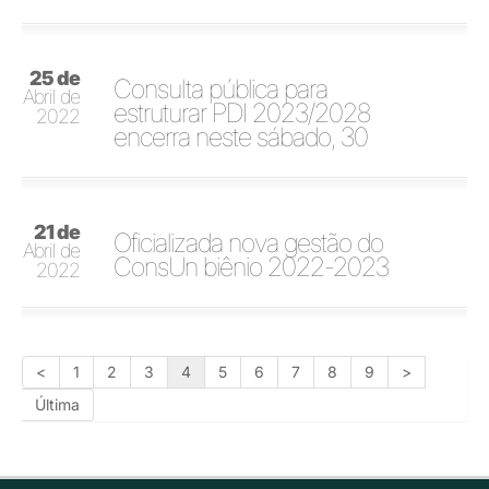
25 de
Consulta pública para
Abril de
estruturar PDI 2023/2028
2022
encerra neste sábado, 30
21 de
Oficializada nova gestão do
Abril de
ConsUn biênio 2022-2023
2022
<
1
2
3
4
5
6
7
8
9
>
Última