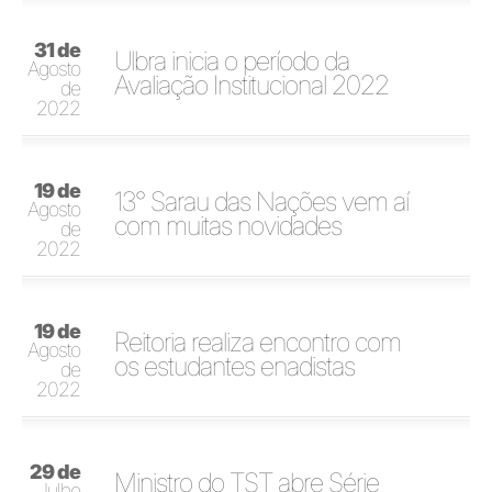
31 de
Ulbra inicia o período da
Agosto
Avaliação Institucional 2022
de
2022
19 de
13° Sarau das Nações vem aí
Agosto
com muitas novidades
de
2022
19 de
Reitoria realiza encontro com
Agosto
os estudantes enadistas
de
2022
29 de
Ministro do TST abre Série
Julho