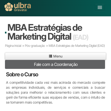
Alterar Unidade
MBA Estratégias de
Buscar
Marketing Digital
(EAD)
Já sou Aluno
Página Inicial
»
Pós-graduação
» MBA Estratégias de Marketing Digital
(EAD)
Matricule-se
Menu
Educação Básica
Fale com a Coordenação
Graduação
Pós-graduação
Sobre o Curso
Educação a Distância
A competitividade cada vez mais acirrada do mercado compele
Pesquisa
as empresas individuais, de serviços e comerciais a buscar
Extensão
soluções para melhorar o relacionamento com seus clientes e
Infraestrutura e Serviços
gerir de forma eficiente suas equipes de vendas, com o intuito de
se tornarem mais competitivas.
Inovação
Sobre a ULBRA