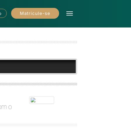
Matricule-se
o
om o