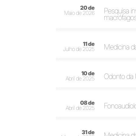
20 de
Pesquisa in
Maio de 2026
macrófago
11 de
Medicina d
Julho de 2025
10 de
Odonto da 
Abril de 2025
08 de
Fonoaudiol
Abril de 2025
31 de
Medicina da