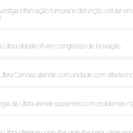
vestiga inflamação tumoral e disfunção celular em
s
a Ulbra debate IA em congresso de inovação
Ulbra Canoas atende comunidade com alta tecno
ogia da Ulbra atende pacientes com problemas n
 Ulbra oferece consultas gratuitas para várias esp