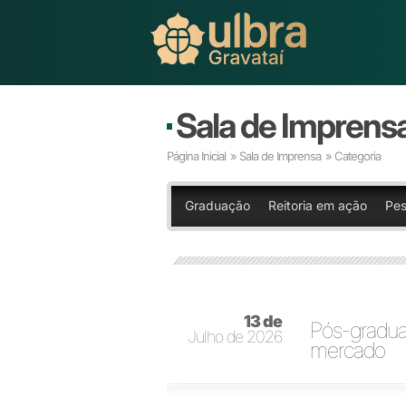
Sala de Imprens
Página Inicial
»
Sala de Imprensa
» Categoria
Graduação
Reitoria em ação
Pes
13 de
Pós-gradua
Julho de 2026
mercado