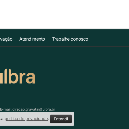
ovação
Atendimento
Trabalhe conosco
 E-mail:
direcao.gravatai@ulbra.br
ssa
política de privacidade
.
Entendi