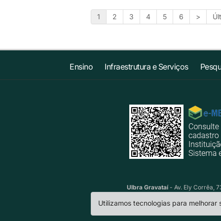
1
2
3
4
5
6
>
Úl
Ensino
Infraestrutura e Serviços
Pesqu
Ulbra Gravataí
- Av. Ely Corrêa, 
Utilizamos tecnologias para melhorar