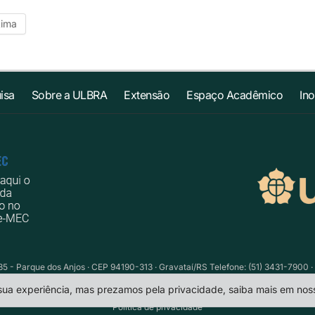
tima
isa
Sobre a ULBRA
Extensão
Espaço Acadêmico
In
735 - Parque dos Anjos · CEP 94190-313 · Gravataí/RS Telefone: (51) 3431-7900 ·
 sua experiência, mas prezamos pela privacidade, saiba mais em no
Política de privacidade