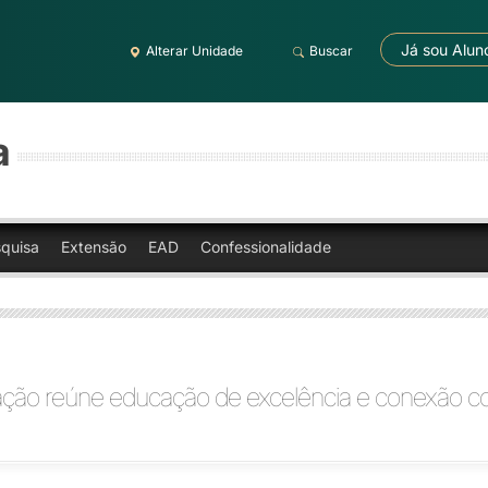
Já sou Alun
Alterar Unidade
Buscar
a
quisa
Extensão
EAD
Confessionalidade
ção reúne educação de excelência e conexão c