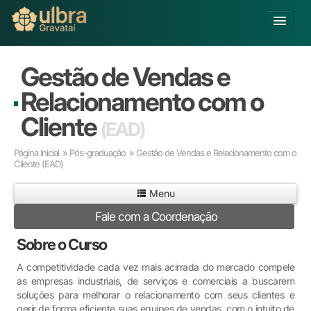
Alterar Unidade
Gestão de Vendas e
Buscar
Relacionamento com o
Já sou Aluno
Cliente
(EAD)
Matricule-se
Página Inicial
»
Pós-graduação
» Gestão de Vendas e Relacionamento com o
Cliente
(EAD)
Educação Básica
Graduação
Menu
Pós-graduação
Fale com a Coordenação
Educação a Distância
Pesquisa
Sobre o Curso
Extensão
A competitividade cada vez mais acirrada do mercado compele
Infraestrutura e Serviços
as empresas industriais, de serviços e comerciais a buscarem
Inovação
soluções para melhorar o relacionamento com seus clientes e
Sobre a ULBRA
gerir de forma eficiente suas equipes de vendas, com o intuito de