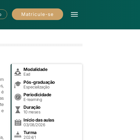
Matricule-se
o
Modalidade
Ead
am
Pós-graduação
s,
Especialização
 é
Periodicidade
as
E-learning
te
Duração
 e
10 meses
Início das aulas
03/08/2026
Turma
a,
2024/1