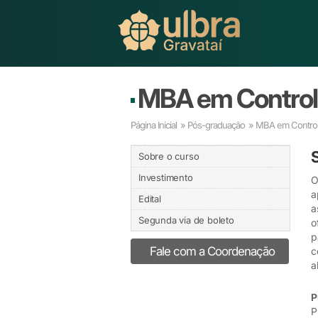
MBA em Control
Página Inicial
»
Pós-graduação
» MBA em Control
Sobre o curso
Investimento
O
a
Edital
a
Segunda via de boleto
o
p
Fale com a Coordenação
c
a
P
P