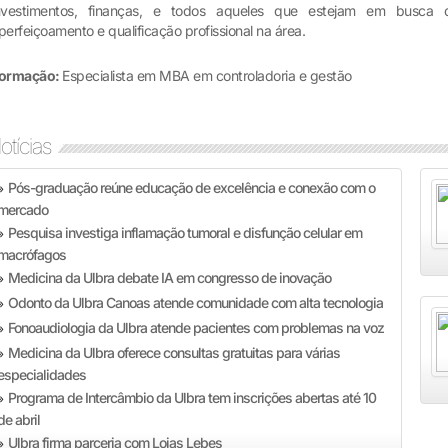
nvestimentos, finanças, e todos aqueles que estejam em busca 
perfeiçoamento e qualificação profissional na área.
ormação:
Especialista em MBA em controladoria e gestão
otícias
Pós-graduação reúne educação de excelência e conexão com o
»
mercado
Pesquisa investiga inflamação tumoral e disfunção celular em
»
macrófagos
Medicina da Ulbra debate IA em congresso de inovação
»
Odonto da Ulbra Canoas atende comunidade com alta tecnologia
»
Fonoaudiologia da Ulbra atende pacientes com problemas na voz
»
Medicina da Ulbra oferece consultas gratuitas para várias
»
especialidades
Programa de Intercâmbio da Ulbra tem inscrições abertas até 10
»
de abril
Ulbra firma parceria com Lojas Lebes
»