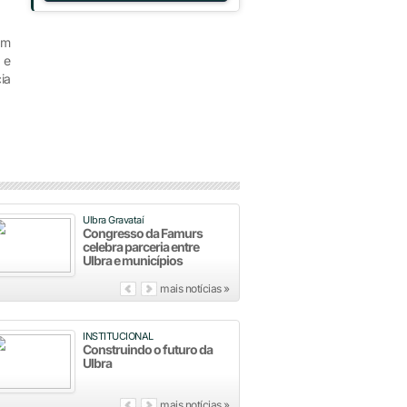
am
 e
ia
Ulbra Gravataí
Congresso da Famurs
celebra parceria entre
Ulbra e municípios
mais notícias »
INSTITUCIONAL
Construindo o futuro da
Ulbra
mais notícias »