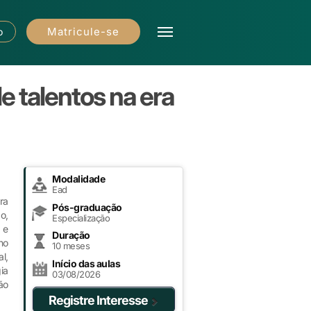
Matricule-se
o
e talentos na era
Modalidade
Ead
ra
Pós-graduação
o,
Especialização
 e
Duração
no
10 meses
l,
Início das aulas
ia
03/08/2026
ão
Registre Interesse