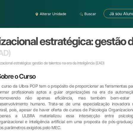
Já sou Alun
Alterar Unidade
Buscar
zacional estratégica: gestão d
AD)
zacional estratégica: gestão de talentos na era da Inteligência
(EAD)
Sobre o Curso
 curso da Ulbra POP tem o propósito de proporcionar as ferramentas pa
ormar profissionais aptos a guiar organizações na era da automaçã
romovendo não apenas eficiência, mas também bem-estar
esenvolvimento humano. Trata-se de uma especialização inovadora 
rasil, pois, apesar de haver oferta de cursos de Psicologia Organizaciona
penas a ULBRA materializou essa intersecção entre psicolog
rganizacional e inteligência artificial em uma proposta de pós-graduaç
os parâmetros exigidos pelo MEC.