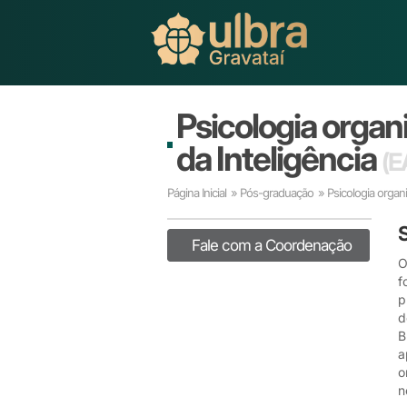
Psicologia organi
da Inteligência
(E
Página Inicial
»
Pós-graduação
» Psicologia organi
Fale com a Coordenação
O
f
p
d
B
a
o
n