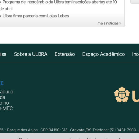
Programa de Intercâmbio da Ulbra tem inscrições abertas até 10
»
de abril
Ulbra firma parceria com Lojas Lebes
»
mais notícias »
isa
Sobre a ULBRA
Extensão
Espaço Acadêmico
In
735 - Parque dos Anjos · CEP 94190-313 · Gravataí/RS Telefone: (51) 3431-7900 ·