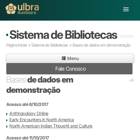
Alterar Unidade
Sistema de Bibliotecas
Buscar
Página Inicial
»
Sistema de Bibliotecas
»
Bases de dados em demonstração
Já sou Aluno
Menu
Matricule-se
Fale Conosco
Educação Básica
Bases
de dados em
Graduação
demonstração
Pós-graduação
Educação a Distância
Acesso até 6/10/2017
Extensão
Anthropology Online
Infraestrutura e Serviços
Early Encounters in North America
Inovação
North American Indian Thought and Culture
Sobre a ULBRA
Acesso até 11/10/2017