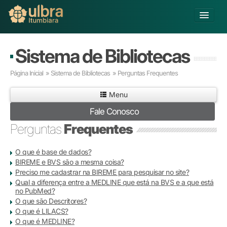
Alterar Unidade
Sistema de Bibliotecas
Buscar
Página Inicial
»
Sistema de Bibliotecas
»
Perguntas Frequentes
Já sou Aluno
Menu
Matricule-se
Fale Conosco
Educação Básica
Perguntas
Frequentes
Graduação
Pós-graduação
O que é base de dados?
Educação a Distância
BIREME e BVS são a mesma coisa?
Extensão
Preciso me cadastrar na BIREME para pesquisar no site?
Qual a diferença entre a MEDLINE que está na BVS e a que está
Infraestrutura e Serviços
no PubMed?
Inovação
O que são Descritores?
Sobre a ULBRA
O que é LILACS?
O que é MEDLINE?