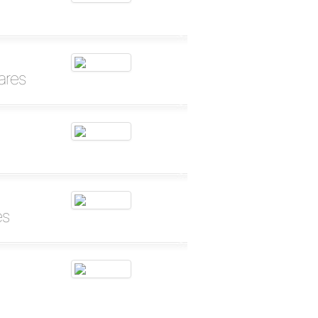
ares
es