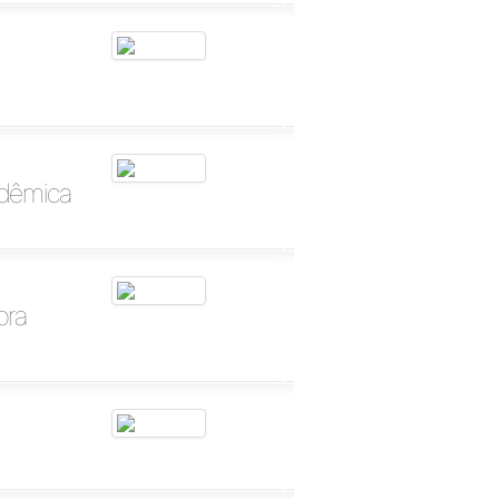
adêmica
bra