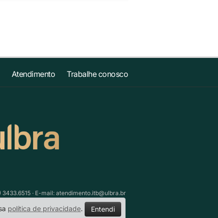
Atendimento
Trabalhe conosco
) 3433.6515 · E-mail:
atendimento.itb@ulbra.br
ssa
política de privacidade
.
Entendi