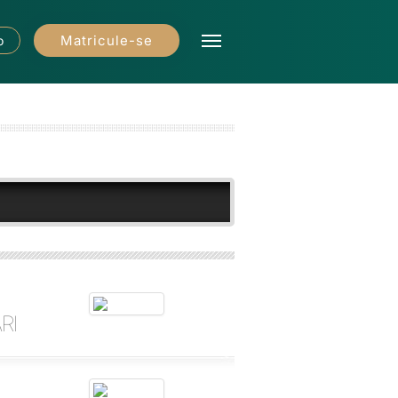
Matricule-se
o
RI