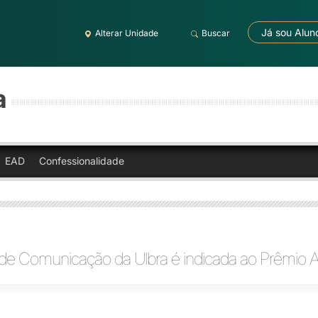
Já sou Alun
Alterar Unidade
Buscar
a
EAD
Confessionalidade
 de Comunicação da Ulbra é indicada ao Prêmio A