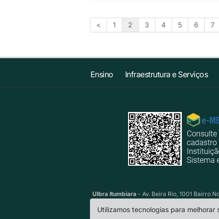
<
1
2
3
4
5
6
7
Ensino
Infraestrutura e Serviços
Ulbra Itumbiara
- Av. Beira Rio, 1001 Bairro 
Utilizamos tecnologias para melhorar