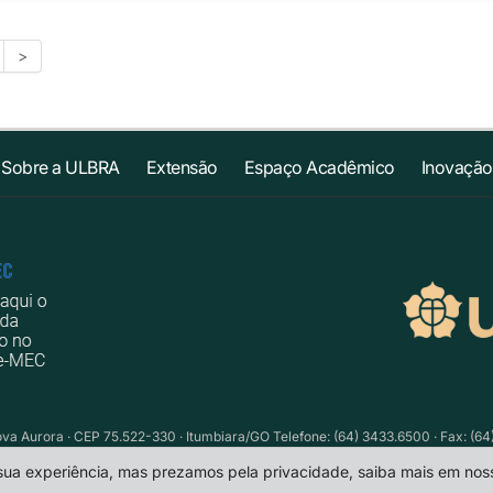
>
Sobre a ULBRA
Extensão
Espaço Acadêmico
Inovação
Nova Aurora · CEP 75.522-330 · Itumbiara/GO Telefone: (64) 3433.6500 · Fax: (64
 sua experiência, mas prezamos pela privacidade, saiba mais em no