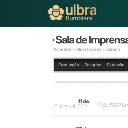
Sala de Imprens
Página Inicial
»
Sala de Imprensa
» Categoria
Graduação
Pesquisa
Extensão
11 de
Assessoria
Outubro de 2024