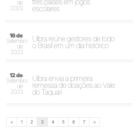
três países em jogos
de
escolares
2023
16 de
Ulbra reúne gestores de todo
Setembro
o Brasil em um dia histórico
de
2023
12 de
Ulbra envia a primeira
Setembro
remessa de doações ao Vale
de
do Taquari
2023
<
1
2
3
4
5
6
7
>