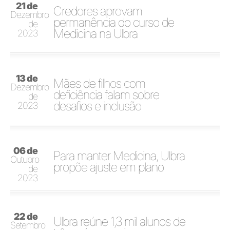
21 de
Credores aprovam
Dezembro
permanência do curso de
de
Medicina na Ulbra
2023
13 de
Mães de filhos com
Dezembro
deficiência falam sobre
de
desafios e inclusão
2023
06 de
Para manter Medicina, Ulbra
Outubro
propõe ajuste em plano
de
2023
22 de
Ulbra reúne 1,3 mil alunos de
Setembro