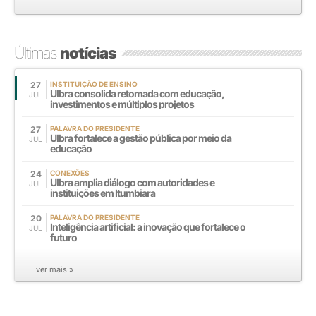
Últimas
notícias
27
INSTITUIÇÃO DE ENSINO
Ulbra consolida retomada com educação,
JUL
investimentos e múltiplos projetos
27
PALAVRA DO PRESIDENTE
Ulbra fortalece a gestão pública por meio da
JUL
educação
24
CONEXÕES
Ulbra amplia diálogo com autoridades e
JUL
instituições em Itumbiara
20
PALAVRA DO PRESIDENTE
Inteligência artificial: a inovação que fortalece o
JUL
futuro
ver mais »