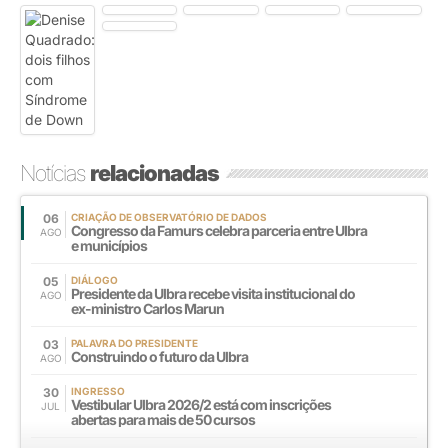
Notícias
relacionadas
06
CRIAÇÃO DE OBSERVATÓRIO DE DADOS
Congresso da Famurs celebra parceria entre Ulbra
AGO
e municípios
05
DIÁLOGO
Presidente da Ulbra recebe visita institucional do
AGO
ex-ministro Carlos Marun
03
PALAVRA DO PRESIDENTE
Construindo o futuro da Ulbra
AGO
30
INGRESSO
Vestibular Ulbra 2026/2 está com inscrições
JUL
abertas para mais de 50 cursos