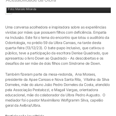
Denise Quadrado: dois filhos com Síndrome de Down
Foto: Marcelo Miranda
Uma conversa acolhedora e inspiradora sobre as experiências
vividas por mães que possuem filhos com deficiência. Empatia
na Inclusão. Este foi o tema do encontro que lotou o auditório da
Odontologia, no prédio 59 da Ulbra Canoas, na tarde desta
quarta-feira (13/12/23). O bate-papo inclusivo, que cativou o
público, teve a participação da escritora Denise Quadrado, que
apresentou o livro Down ao Quadrado - As descobertas e os
desafios de ser mãe de dois filhos com Síndrome de Down.
Também fizeram parte da mesa-redonda, Ana Moraes,
presidente da Apae Canoas e Nova Santa Rita, Vitalina da Silva
Dorneles, mãe do aluno João Pedro Dorneles da Costa, atendido
pela Associação Pestalozzi, e Magali Vargas, orientadora
educacional, mãe do colaborador da Ulbra Pedro Augusto. O
mediador foi o pastor Maximiliano Wolfgramm Silva, capelão
geral da Aelbra/Ulbra.