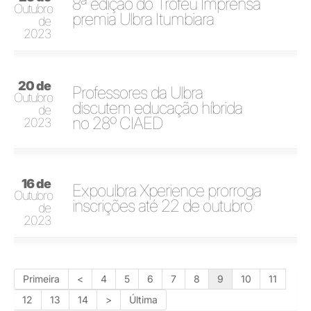
8ª edição do Troféu Imprensa
Outubro
premia Ulbra Itumbiara
de
2023
20 de
Professores da Ulbra
Outubro
discutem educação híbrida
de
no 28º CIAED
2023
16 de
Expoulbra Xperience prorroga
Outubro
inscrições até 22 de outubro
de
2023
Primeira
<
4
5
6
7
8
9
10
11
12
13
14
>
Última