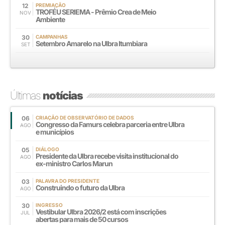
12
PREMIAÇÃO
TROFÉU SERIEMA - Prêmio Crea de Meio
NOV
Ambiente
30
CAMPANHAS
Setembro Amarelo na Ulbra Itumbiara
SET
Últimas
notícias
06
CRIAÇÃO DE OBSERVATÓRIO DE DADOS
Congresso da Famurs celebra parceria entre Ulbra
AGO
e municípios
05
DIÁLOGO
Presidente da Ulbra recebe visita institucional do
AGO
ex-ministro Carlos Marun
03
PALAVRA DO PRESIDENTE
Construindo o futuro da Ulbra
AGO
30
INGRESSO
Vestibular Ulbra 2026/2 está com inscrições
JUL
abertas para mais de 50 cursos