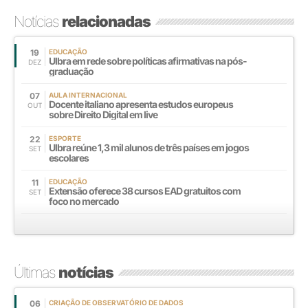
Notícias
relacionadas
19
EDUCAÇÃO
Ulbra em rede sobre políticas afirmativas na pós-
DEZ
graduação
07
AULA INTERNACIONAL
Docente italiano apresenta estudos europeus
OUT
sobre Direito Digital em live
22
ESPORTE
Ulbra reúne 1,3 mil alunos de três países em jogos
SET
escolares
11
EDUCAÇÃO
Extensão oferece 38 cursos EAD gratuitos com
SET
foco no mercado
Últimas
notícias
06
CRIAÇÃO DE OBSERVATÓRIO DE DADOS