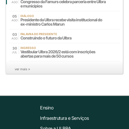
Congresso da Famurs celebra parceria entre Ulbra
AGO
e municípios
05
DIÁLOGO
Presidente da Ulbra recebe visita institucional do
AGO
ex-ministro Carlos Marun
03
PALAVRA DO PRESIDENTE
Construindo o futuro da Ulbra
AGO
30
INGRESSO
Vestibular Ulbra 2026/2 está com inscrições
JUL
abertas para mais de 50 cursos
ver mais »
Ensino
Infraestrutura e Serviços
Sobre a ULBRA