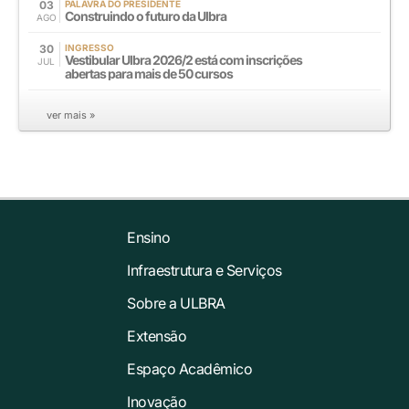
03
PALAVRA DO PRESIDENTE
Construindo o futuro da Ulbra
AGO
30
INGRESSO
Vestibular Ulbra 2026/2 está com inscrições
JUL
abertas para mais de 50 cursos
ver mais »
Ensino
Infraestrutura e Serviços
Sobre a ULBRA
Extensão
Espaço Acadêmico
Inovação