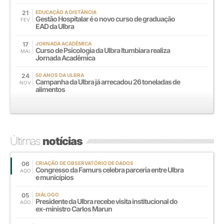
21
EDUCAÇÃO A DISTÂNCIA
Gestão Hospitalar é o novo curso de graduação
FEV
EAD da Ulbra
17
JORNADA ACADÊMICA
Curso de Psicologia da Ulbra Itumbiara realiza
MAI
Jornada Acadêmica
24
50 ANOS DA ULBRA
Campanha da Ulbra já arrecadou 26 toneladas de
NOV
alimentos
Últimas
notícias
06
CRIAÇÃO DE OBSERVATÓRIO DE DADOS
Congresso da Famurs celebra parceria entre Ulbra
AGO
e municípios
05
DIÁLOGO
Presidente da Ulbra recebe visita institucional do
AGO
ex-ministro Carlos Marun