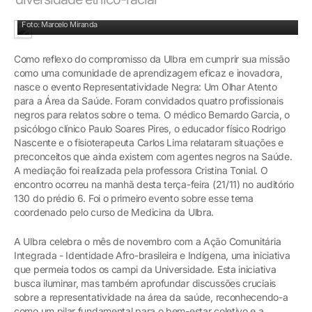
Relatos: um olhar atento para a área da saúde
Foto: Marcelo Miranda
Como reflexo do compromisso da Ulbra em cumprir sua missão
como uma comunidade de aprendizagem eficaz e inovadora,
nasce o evento Representatividade Negra: Um Olhar Atento
para a Área da Saúde. Foram convidados quatro profissionais
negros para relatos sobre o tema. O médico Bernardo Garcia, o
psicólogo clínico Paulo Soares Pires, o educador físico Rodrigo
Nascente e o fisioterapeuta Carlos Lima relataram situações e
preconceitos que ainda existem com agentes negros na Saúde.
A mediação foi realizada pela professora Cristina Tonial. O
encontro ocorreu na manhã desta terça-feira (21/11) no auditório
130 do prédio 6. Foi o primeiro evento sobre esse tema
coordenado pelo curso de Medicina da Ulbra.
A Ulbra celebra o mês de novembro com a Ação Comunitária
Integrada - Identidade Afro-brasileira e Indígena, uma iniciativa
que permeia todos os campi da Universidade. Esta iniciativa
busca iluminar, mas também aprofundar discussões cruciais
sobre a representatividade na área da saúde, reconhecendo-a
como um pilar fundamental para o bem-estar coletivo e a