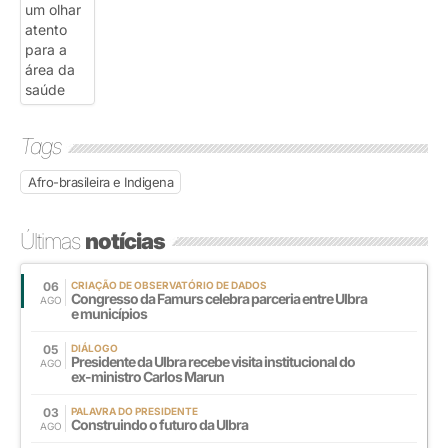
Tags
Afro-brasileira e Indigena
Últimas
notícias
06
CRIAÇÃO DE OBSERVATÓRIO DE DADOS
Congresso da Famurs celebra parceria entre Ulbra
AGO
e municípios
05
DIÁLOGO
Presidente da Ulbra recebe visita institucional do
AGO
ex-ministro Carlos Marun
03
PALAVRA DO PRESIDENTE
Construindo o futuro da Ulbra
AGO