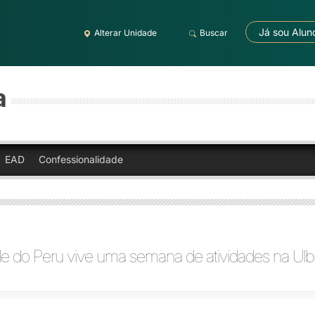
Já sou Alun
Alterar Unidade
Buscar
a
EAD
Confessionalidade
e do Peru vive uma semana de atividades na Ulb