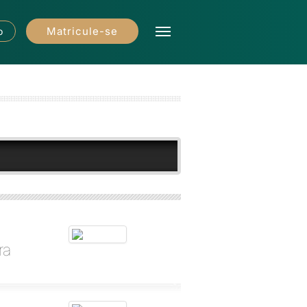
Matricule-se
o
ra