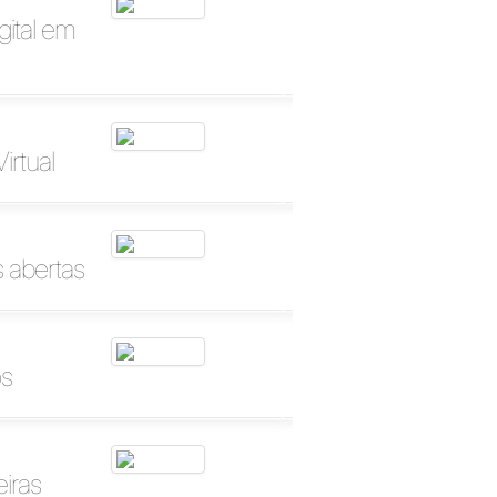
gital em
irtual
s abertas
os
eiras