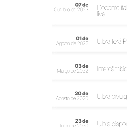
07 de
Docente ita
Outubro de 2023
live
01 de
Ulbra terá 
Agosto de 2023
03 de
Intercâmbio
Março de 2022
20 de
Ulbra divul
Agosto de 2020
23 de
Ulbra dispon
Julho de 2020