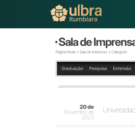
Sala de Imprens
Página Inicial
»
Sala de Imprensa
» Categoria
Graduação
Pesquisa
Extensão
20 de
Universidad
Novembro de
2023