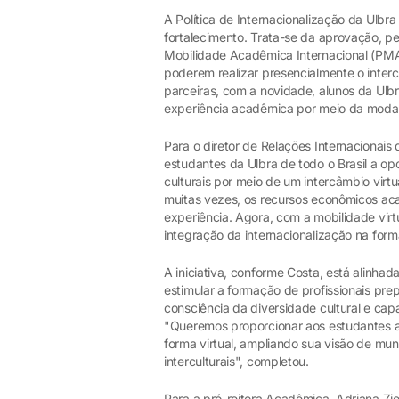
A Política de Internacionalização da Ulbr
fortalecimento. Trata-se da aprovação, p
Mobilidade Acadêmica Internacional (PM
poderem realizar presencialmente o inter
parceiras, com a novidade, alunos da Ulb
experiência acadêmica por meio da moda
Para o diretor de Relações Internacionais
estudantes da Ulbra de todo o Brasil a o
culturais por meio de um intercâmbio virt
muitas vezes, os recursos econômicos ac
experiência. Agora, com a mobilidade vir
integração da internacionalização na fo
A iniciativa, conforme Costa, está alinhada
estimular a formação de profissionais p
consciência da diversidade cultural e ca
"Queremos proporcionar aos estudantes a
forma virtual, ampliando sua visão de m
interculturais", completou.
Para a pró-reitora Acadêmica, Adriana Zi