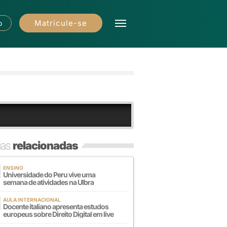
Matricule-se
o
ias
relacionadas
ENSINO
Universidade do Peru vive uma
semana de atividades na Ulbra
AULA INTERNACIONAL
Docente italiano apresenta estudos
europeus sobre Direito Digital em live