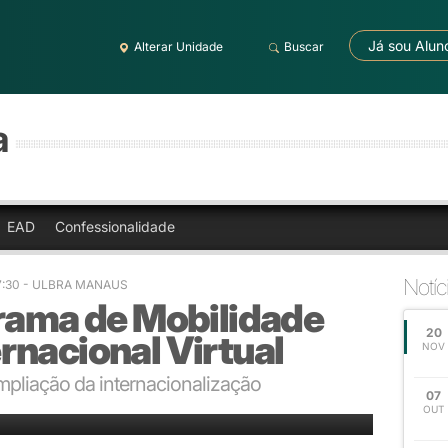
Já sou Alun
Alterar Unidade
Buscar
a
EAD
Confessionalidade
Notíc
7:30
- ULBRA MANAUS
grama de Mobilidade
20
rnacional Virtual
NOV
mpliação da internacionalização
07
OUT