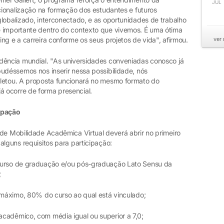
JUL
acionalização na formação dos estudantes e futuros
lobalizado, interconectado, e as oportunidades de trabalho
e importante dentro do contexto que vivemos. É uma ótima
ng e a carreira conforme os seus projetos de vida", afirmou.
ver
dência mundial. "As universidades conveniadas conosco já
udéssemos nos inserir nessa possibilidade, nós
pletou. A proposta funcionará no mesmo formato do
á ocorre de forma presencial.
ipação
 de Mobilidade Acadêmica Virtual deverá abrir no primeiro
alguns requisitos para participação:
curso de graduação e/ou pós-graduação Lato Sensu da
;
o máximo, 80% do curso ao qual está vinculado;
cadêmico, com média igual ou superior a 7,0;