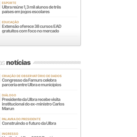
ESPORTE
Ulbra reúne 1,3 mil alunos de três
países em jogos escolares
EDUCAÇÃO
Extensão oferece 38 cursos EAD
gratuitos com foco no mercado
mas
notícias
CRIAÇÃO DE OBSERVATÓRIO DE DADOS
Congresso da Famurs celebra
parceria entre Ulbra e municípios
DIÁLOGO
Presidente da Ulbra recebe visita
institucional do ex-ministro Carlos
Marun
PALAVRA DO PRESIDENTE
Construindo o futuro da Ulbra
INGRESSO