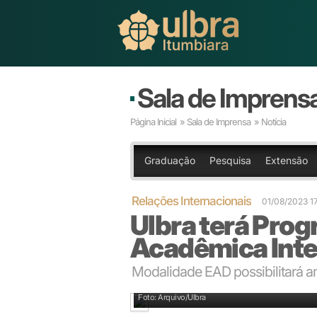
Sala de Imprens
Página Inicial
»
Sala de Imprensa
» Notícia
Graduação
Pesquisa
Extensão
Relações Internacionais
01/08/2023 1
Ulbra terá Pro
Acadêmica Inte
Modalidade EAD possibilitará a
Diretor de Relações Internacionais, Antônio Costa
Foto: Arquivo/Ulbra