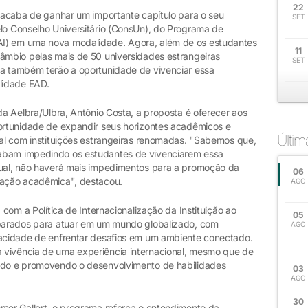
22
a acaba de ganhar um importante capítulo para o seu
SET
elo Conselho Universitário (ConsUn), do Programa de
AI) em uma nova modalidade. Agora, além de os estudantes
11
câmbio pelas mais de 50 universidades estrangeiras
SET
ra também terão a oportunidade de vivenciar essa
lidade EAD.
 da Aelbra/Ulbra, Antônio Costa, a proposta é oferecer aos
portunidade de expandir seus horizontes acadêmicos e
Últi
ual com instituições estrangeiras renomadas. "Sabemos que,
abam impedindo os estudantes de vivenciarem essa
tual, não haverá mais impedimentos para a promoção da
06
rmação acadêmica", destacou.
AGO
 com a Política de Internacionalização da Instituição ao
05
reparados para atuar em um mundo globalizado, com
AGO
pacidade de enfrentar desafios em um ambiente conectado.
 vivência de uma experiência internacional, mesmo que de
undo e promovendo o desenvolvimento de habilidades
03
AGO
30
emer Gallert, o programa reforça o entendimento da