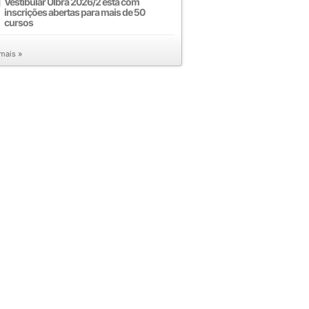
Vestibular Ulbra 2026/2 está com
inscrições abertas para mais de 50
cursos
 mais »