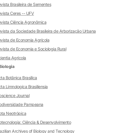
vista Brasileira de Sementes
vista Ceres -- UFV
vista Ciência Agronômica
vista da Sociedade Brasileira de Arborização Urbana
vista de Economia Agrícola
vista de Economia e Sociologia Rural
ientia Agricola
Biologia
ta Botânica Brasílica
ta Limnologica Brasiliensia
oscience Journal
iodiversidade Pampeana
ota Neotrópica
otecnologia: Ciência & Desenvolvimento
azilian Archives of Biology and Tecnology