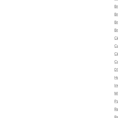
Br
Br
Br
Br
Ci
Ca
Ci
Co
DS
Ho
In
Me
Pa
Re
Re