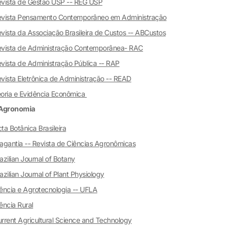
vista de Gestão USP -- REG USP
evista Pensamento Contemporâneo em Administração
vista da Associação Brasileira de Custos -- ABCustos
vista de Administração Contemporânea- RAC
vista de Administração Pública -- RAP
vista Eletrônica de Administração -- READ
oria e Evidência Econômica
Agronomia
ta Botânica Brasileira
agantia -- Revista de Ciências Agronômicas
azilian Journal of Botany
azilian Journal of Plant Physiology
ência e Agrotecnologia -- UFLA
ência Rural
rrent Agricultural Science and Technology