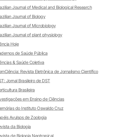
azilian Journal of Medical and Biological Research
azilian Journal of Biology
azilian Journal of Microbiology
azilian Journal of plant physiology
ência Hoje
dernos de Saúde Pública
ências & Saúde Coletiva
mCiência: Revista Eletrônica de Jornalismo Científico
T: Jornal Brasileiro de DST
rticultura Brasileira
vestigações em Ensino de Ciências
mórias do Instituto Oswaldo Cruz
péis Avulsos de Zoologia
vista da Biologia
vista de Biologia Neotropical