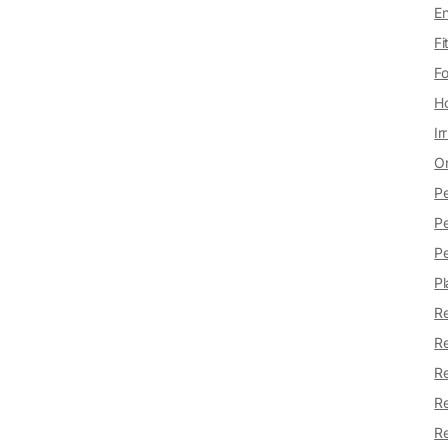
En
Fi
Fo
Ho
Ir
Or
Pe
Pe
Pe
Pl
Re
Re
Re
Re
Re