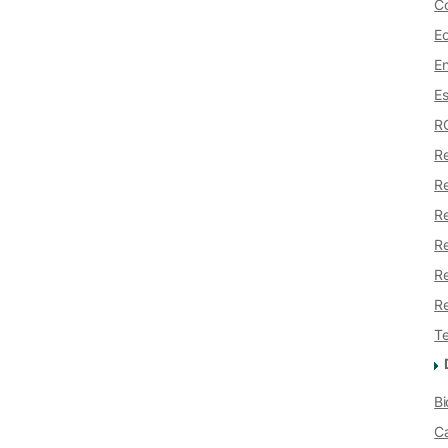
Co
Ec
En
E
RC
Re
Re
Re
Re
Re
Re
Te
Bi
Ca