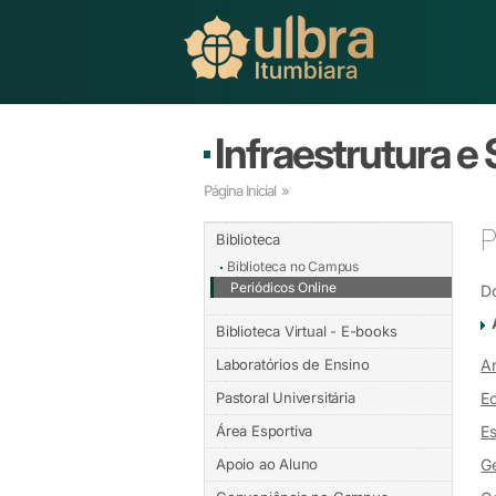
Infraestrutura e
Página Inicial
»
P
Biblioteca
Biblioteca no Campus
Periódicos Online
D
Biblioteca Virtual - E-books
Laboratórios de Ensino
A
Pastoral Universitária
Ec
Área Esportiva
E
Apoio ao Aluno
Ge