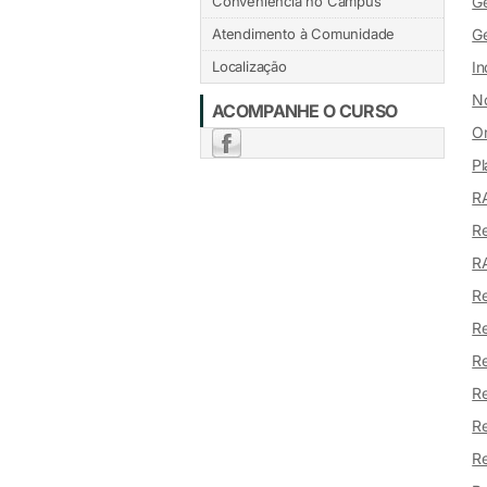
Conveniência no Campus
Ge
Atendimento à Comunidade
Ge
Localização
In
N
ACOMPANHE O CURSO
Or
Pl
RA
Re
RA
R
Re
Re
Re
Re
Re