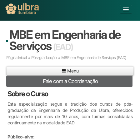
Alterar Unidade
MBE em Engenharia de
Buscar
Serviços
(EAD)
Já sou Aluno
Página Inicial
»
Pós-graduação
» MBE em Engenharia de Serviços
(EAD)
Matricule-se
Menu
Educação Básica
Fale com a Coordenação
Graduação
Pós-graduação
Sobre o Curso
Educação a Distância
Esta especialização segue a tradição dos cursos de pós-
Extensão
graduação da Engenharia de Produção da Ulbra, oferecidos
Infraestrutura e Serviços
regularmente por mais de 10 anos, com turmas consolidadas
Inovação
continuamente na modalidade EAD.
Sobre a ULBRA
Público-alvo: