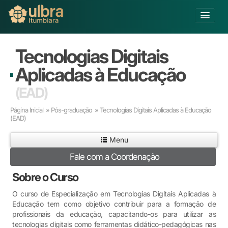
Alterar Unidade
Tecnologias Digitais
Buscar
Aplicadas à Educação
Já sou Aluno
(EAD)
Matricule-se
Página Inicial
»
Pós-graduação
» Tecnologias Digitais Aplicadas à Educação
(EAD)
Educação Básica
Graduação
Menu
Pós-graduação
Fale com a Coordenação
Educação a Distância
Extensão
Sobre o Curso
Infraestrutura e Serviços
O curso de Especialização em Tecnologias Digitais Aplicadas à
Inovação
Educação tem como objetivo contribuir para a formação de
Sobre a ULBRA
profissionais da educação, capacitando-os para utilizar as
tecnologias digitais como ferramentas didático-pedagógicas nas