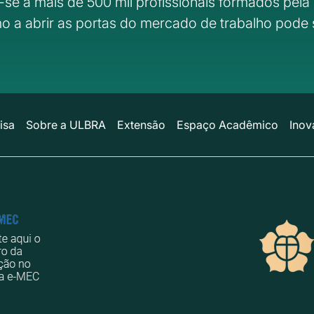
-se a mais de 500 mil profissionais formados pela 
o a abrir as portas do mercado de trabalho pode 
isa
Sobre a ULBRA
Extensão
Espaço Acadêmico
Inov