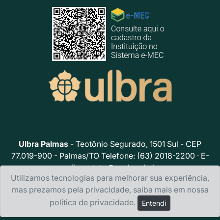
Ulbra Palmas
- Teotônio Segurado, 1501 Sul - CEP
77.019-900 - Palmas/TO Telefone: (63) 2018-2200 · E-
mail:
contato@ceulp.edu.br
Utilizamos tecnologias para melhorar sua experiência,
Política de privacidade
mas prezamos pela privacidade, saiba mais em nossa
política de privacidade
.
Entendi