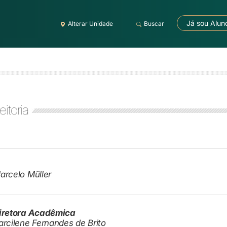
Já sou Alun
Alterar Unidade
Buscar
eitoria
arcelo Müller
iretora Acadêmica
arcilene Fernandes de Brito