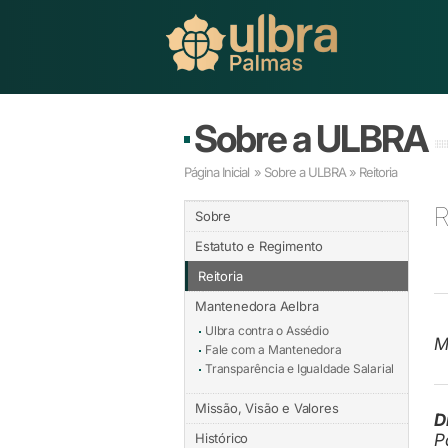
Sobre a ULBRA
Página Inicial
» Sobre a ULBRA » Reitoria
R
Sobre
Estatuto e Regimento
Reitoria
Mantenedora Aelbra
Ulbra contra o Assédio
M
Fale com a Mantenedora
Transparência e Igualdade Salarial
Missão, Visão e Valores
D
Histórico
P