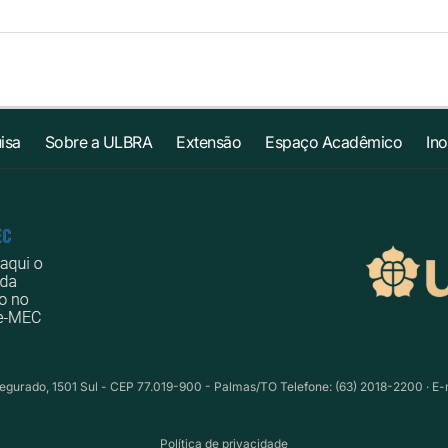
isa
Sobre a ULBRA
Extensão
Espaço Acadêmico
In
egurado, 1501 Sul - CEP 77.019-900 - Palmas/TO Telefone: (63) 2018-2200 · E-
Política de privacidade