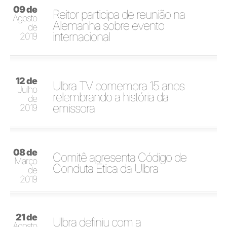
09 de
Reitor participa de reunião na
Agosto
Alemanha sobre evento
de
internacional
2019
12 de
Ulbra TV comemora 15 anos
Julho
relembrando a história da
de
emissora
2019
08 de
Comitê apresenta Código de
Março
Conduta Ética da Ulbra
de
2019
21 de
Ulbra definiu com a
Agosto