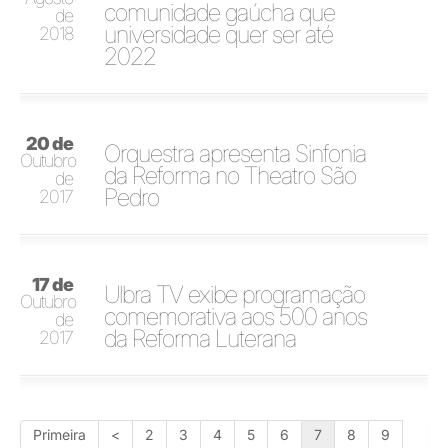
comunidade gaúcha que
de
universidade quer ser até
2018
2022
20 de
Orquestra apresenta Sinfonia
Outubro
da Reforma no Theatro São
de
Pedro
2017
17 de
Ulbra TV exibe programação
Outubro
comemorativa aos 500 anos
de
da Reforma Luterana
2017
Primeira
<
2
3
4
5
6
7
8
9