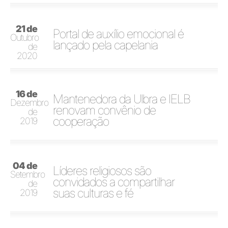
21 de
Portal de auxílio emocional é
Outubro
lançado pela capelania
de
2020
16 de
Mantenedora da Ulbra e IELB
Dezembro
renovam convênio de
de
cooperação
2019
04 de
Líderes religiosos são
Setembro
convidados a compartilhar
de
suas culturas e fé
2019