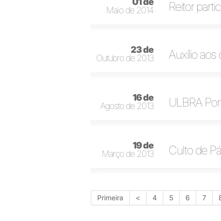
01 de
Reitor part
Maio de 2014
23 de
Auxílio aos
Outubro de 2013
16 de
ULBRA Port
Agosto de 2013
19 de
Culto de Pá
Março de 2013
Primeira
<
4
5
6
7