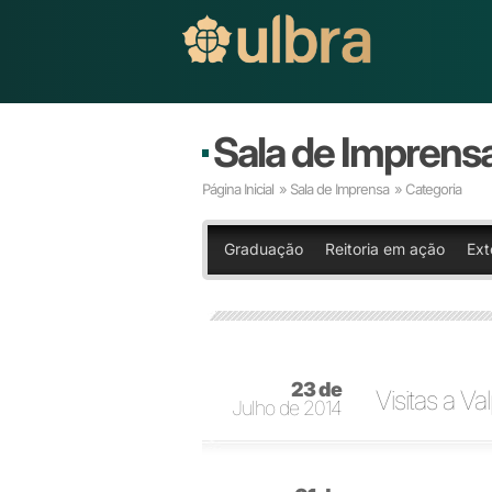
Sala de Imprens
Página Inicial
»
Sala de Imprensa
» Categoria
Graduação
Reitoria em ação
Ext
23 de
Visitas a Va
Julho de 2014