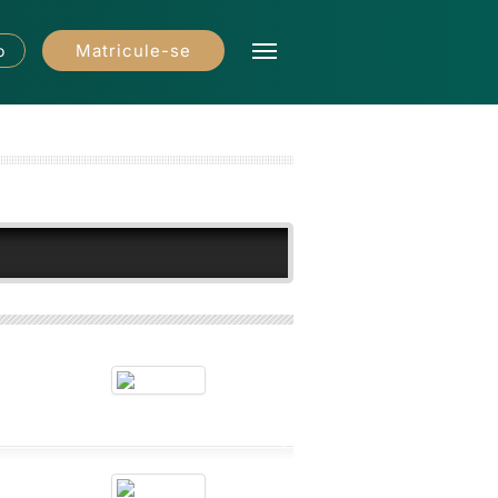
Matricule-se
o