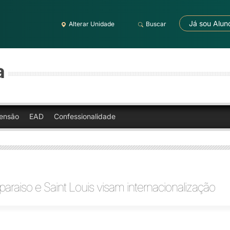
Já sou Alun
Alterar Unidade
Buscar
a
ensão
EAD
Confessionalidade
lparaiso e Saint Louis visam internacionalização